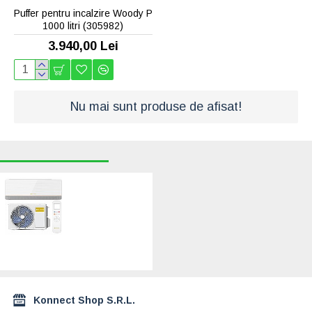
Puffer pentru incalzire Woody P
1000 litri (305982)
3.940,00 Lei
Nu mai sunt produse de afisat!
RECENT VIZUALIZATE
CELE MAI CAUTATE
Aer conditionat
GOLDSENSE M-
Pro, 24000 BTU,
Clasa A++/A+, Wi-
Fi, Inverter
(GLSM24)
3.324,00 Lei
Konnect Shop S.R.L.