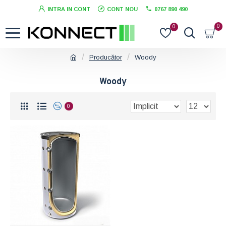
INTRA IN CONT
CONT NOU
0767 890 490
0
0
Producător
Woody
Woody
0