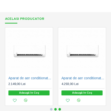
ACELASI PRODUCATOR
Aparat de aer conditionat MIDEA Breezeless E Inverter 12000 BTU/h (CB1-12HRFN8-I/CB1-12HFNX-O)
Aparat de aer conditionat MIDEA Breezeless E Inverter 24000 BTU/h (CB1-24HRFN8-I/CB1-24HFNX-O)
2.149,00 Lei
4.293,00 Lei
Adaugă în Coş
Adaugă în Coş