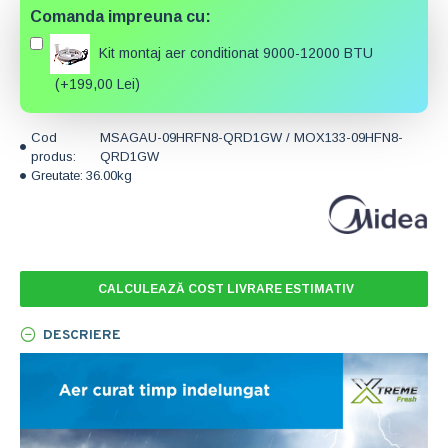
Comanda impreuna cu:
Kit montaj aer conditionat 9000-12000 BTU
(+199,00 Lei)
Cod
MSAGAU-09HRFN8-QRD1GW / MOX133-09HFN8-
produs:
QRD1GW
Greutate:
36.00kg
CALCULEAZĂ COST LIVRARE ESTIMATIV
DESCRIERE