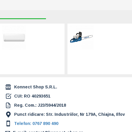
RECENT VIZUALIZATE
CELE MAI CAUTATE
Midea Xtreme
Motofierastrau cu
Fresh, 9.000 btu .
lant, motor 2T,
Wifi Inclus , Lampa
HYUNDAI HY-
UV (MSAGAU-
CS4540 (HY-
09HRFN8-
CS4540)
QRD1GW /
589,00 Lei
MOX133-09HFN8-
QRD1GW)
1.489,00 Lei
Konnect Shop S.R.L.
CUI: RO 40293651
Reg. Com.: J23/5944/2018
Punct ridicare: Str. Industriilor, Nr 179A, Chiajna, Ilfov
Telefon: 0767 890 490