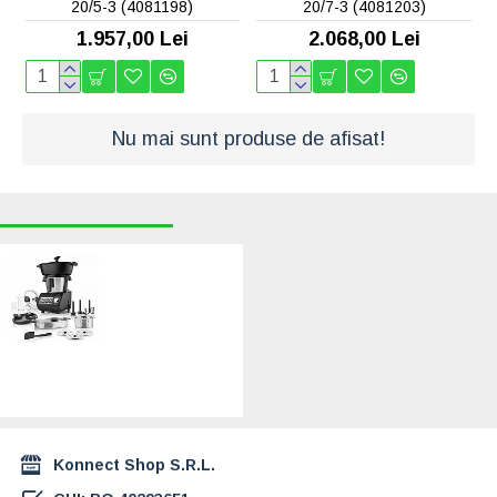
20/5-3 (4081198)
20/7-3 (4081203)
1.957,00 Lei
2.068,00 Lei
Nu mai sunt produse de afisat!
RECENT VIZUALIZATE
CELE MAI CAUTATE
Robot de
bucatarie ETA
Leonardo Plus
0070 90010, 1600
W, 3.5 litri, 7
programe,
negru/gri
2.150,00 Lei
Konnect Shop S.R.L.