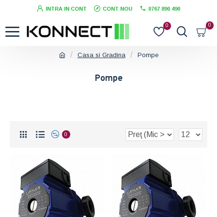
INTRA IN CONT
CONT NOU
0767 890 490
0
0
Casa si Gradina
Pompe
Pompe
0