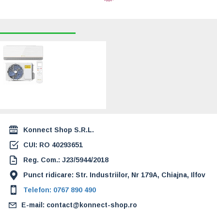
RECENT VIZUALIZATE
CELE MAI CAUTATE
Aer conditionat
GOLDSENSE M-
Pro, 24000 BTU,
Clasa A++/A+, Wi-
Fi, Inverter
(GLSM24)
3.324,00 Lei
Konnect Shop S.R.L.
CUI: RO 40293651
Reg. Com.: J23/5944/2018
Punct ridicare: Str. Industriilor, Nr 179A, Chiajna, Ilfov
Telefon: 0767 890 490
E-mail: contact@konnect-shop.ro