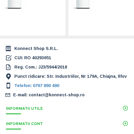
ecoCRAFT
ecoCRAFT
exclusiv VKK
exclusiv VKK
2806/3-E-HL, 280
2406/3-E-HL, 240
kW, Incalzire
kW, Incalzire
(0010016465)
(0010016464)
72.000,00 Lei
69.178,00 Lei
Konnect Shop S.R.L.
CUI: RO 40293651
Reg. Com.: J23/5944/2018
Punct ridicare: Str. Industriilor, Nr 179A, Chiajna, Ilfov
Telefon: 0767 890 490
E-mail: contact@konnect-shop.ro
INFORMATII UTILE
INFORMATII CONT