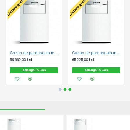
Livrare gratuita
Livrare gratuita
Cazan de pardoseala in condensare ecoCRAFT exclusiv VKK 1606/3-E-HL, 160 kW, Incalzire (0010016462)
Cazan de pardoseala in condensare ecoCRAFT exclusiv VKK 2006/3-E-HL, 200 kW, Incalzire (0010016463)
59.992,00 Lei
65.225,00 Lei
Adaugă în Coş
Adaugă în Coş
RECENT VIZUALIZATE
CELE MAI CAUTATE
Cazan de
Cazan de
pardoseala in
pardoseala in
condensare
condensare