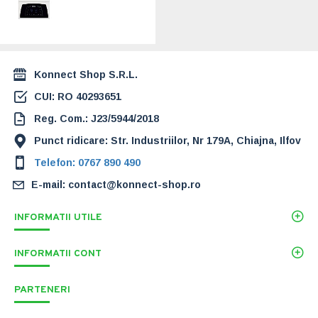
kW - 7 ani garantie
(C38GC29V1)
4.900,00 Lei
Konnect Shop S.R.L.
CUI: RO 40293651
Reg. Com.: J23/5944/2018
Punct ridicare: Str. Industriilor, Nr 179A, Chiajna, Ilfov
Telefon: 0767 890 490
E-mail: contact@konnect-shop.ro
INFORMATII UTILE
INFORMATII CONT
PARTENERI