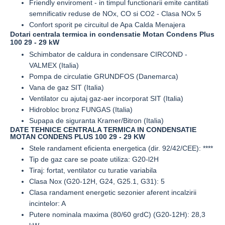
Friendly enviroment - in timpul functionarii emite cantitati
semnificativ reduse de NOx, CO si CO2 - Clasa NOx 5
Confort sporit pe circuitul de Apa Calda Menajera
Dotari centrala termica in condensatie Motan Condens Plus
100 29 - 29 kW
Schimbator de caldura in condensare CIRCOND -
VALMEX (Italia)
Pompa de circulatie GRUNDFOS (Danemarca)
Vana de gaz SIT (Italia)
Ventilator cu ajutaj gaz-aer incorporat SIT (Italia)
Hidrobloc bronz FUNGAS (Italia)
Supapa de siguranta Kramer/Bitron (Italia)
DATE TEHNICE CENTRALA TERMICA IN CONDENSATIE
MOTAN CONDENS PLUS 100 29 - 29 KW
Stele randament eficienta energetica (dir. 92/42/CEE): ****
Tip de gaz care se poate utiliza: G20-l2H
Tiraj: fortat, ventilator cu turatie variabila
Clasa Nox (G20-12H, G24, G25.1, G31): 5
Clasa randament energetic sezonier aferent incalzirii
incintelor: A
Putere nominala maxima (80/60 grdC) (G20-12H): 28,3