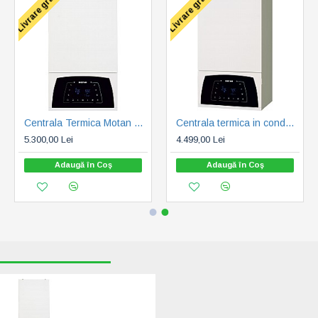
Livrare gratuita
Livrare gratuita
Centrala Termica Motan Condens Plus 100 35 - 35kW - 7 ani garantie (C38GC35V1)
Centrala termica in condensare Motan Condens Plus 100 - 25 kW - 7 ani garantie (C38GC25V1)
5.300,00 Lei
4.499,00 Lei
Adaugă în Coş
Adaugă în Coş
RECENT VIZUALIZATE
CELE MAI CAUTATE
Centrala Termica
Motan Condens
Plus 100 29 - 29