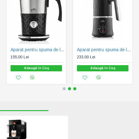
Aparat pentru spuma de lapte ETA Artteo 4189 90000, 300ml, 550W, otel inoxidabil, 3 functii
Aparat pentru spuma de lapte ETA Cremeo 8189 90000, 500W, 350 ml, 5 functii, otel inoxidabil, negru
155,00 Lei
233,00 Lei
Adaugă în Coş
Adaugă în Coş
RECENT VIZUALIZATE
CELE MAI CAUTATE
Espressor automat
de cafea ETA
Acorto 9180 90000,
1400W, 19 bar,