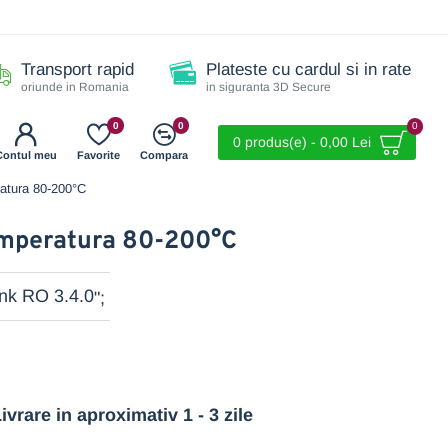
Transport rapid
Plateste cu cardul si in rate
oriunde in Romania
in siguranta 3D Secure
0
0
0
0 produs(e) - 0,00 Lei
Contul meu
Favorite
Compara
ratura 80-200°C
temperatura 80-200°C
";
ivrare in aproximativ 1 - 3 zile