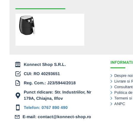
RECENT VIZUALIZATE
CELE MAI CAUTATE
Friteuza cu aer cald
ECG AF 3500, 3.5 L,
1500 W, control
temperatura 80-200°C
239,00 Lei
INFORMATII
Konnect Shop S.R.L.
CUI: RO 40293651
Despre noi
Livrare si 
Reg. Com.: J23/5944/2018
Consultant
Punct ridicare: Str. Industriilor, Nr
Politica de
179A, Chiajna, Ilfov
Termeni si 
ANPC
Telefon: 0767 890 490
E-mail: contact@konnect-shop.ro