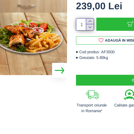
239,00 Lei
ADAUGĂ IN WIS
Cod produs:
AF3500
Greutate:
5.80kg
C
Transport oriunde
Calitate ga
in Romania*