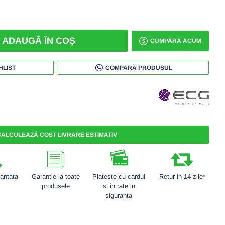
ADAUGĂ ÎN COŞ
CUMPARA ACUM
HLIST
COMPARĂ PRODUSUL
ALCULEAZĂ COST LIVRARE ESTIMATIV
rantata
Garantie la toate
Plateste cu cardul
Retur in 14 zile*
produsele
si in rate in
siguranta