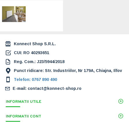
Radiator (calorifer)
din otel Kermi
Germania FK
22x300x400
352,00 Lei
Konnect Shop S.R.L.
CUI: RO 40293651
Reg. Com.: J23/5944/2018
Punct ridicare: Str. Industriilor, Nr 179A, Chiajna, Ilfov
Telefon: 0767 890 490
E-mail: contact@konnect-shop.ro
INFORMATII UTILE
INFORMATII CONT