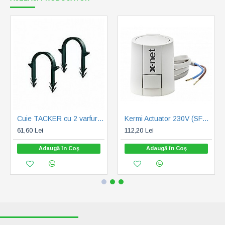
Cuie TACKER cu 2 varfuri CAPRICORN 300buc/ cutie (010502-022)
Kermi Actuator 230V (SFESA230000)
61,60 Lei
112,20 Lei
Adaugă în Coş
Adaugă în Coş
RECENT VIZUALIZATE
CELE MAI CAUTATE