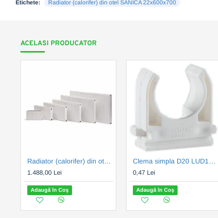
Etichete:
Radiator (calorifer) din otel SANICA 22x600x700
ACELASI PRODUCATOR
Radiator (calorifer) din otel SANICA 22x600x3000
Clema simpla D20 LUD1073
1.488,00 Lei
0,47 Lei
Adaugă în Coş
Adaugă în Coş