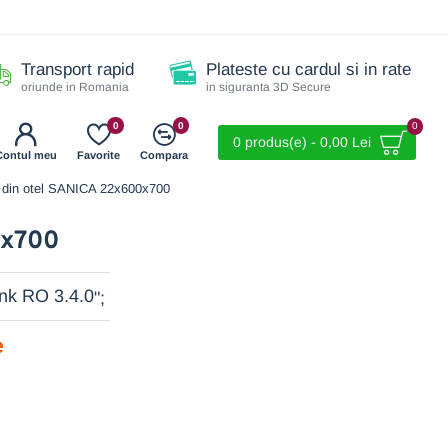
Transport rapid
Plateste cu cardul si in rate
oriunde in Romania
in siguranta 3D Secure
0
0
0
0 produs(e) - 0,00 Lei
Contul meu
Favorite
Compara
r) din otel SANICA 22x600x700
0x700
";
e