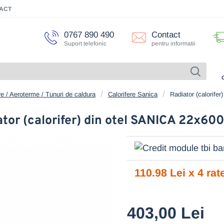
ACT
0767 890 490
Contact
Suport telefonic
pentru informatii
re / Aeroterme / Tunuri de caldura
Calorifere Sanica
Radiator (calorife
ator (calorifer) din otel SANICA 22x60
110.98 Lei x 4 rat
403,00 Lei