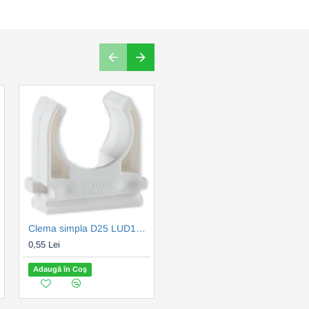
Clema simpla D25 LUD1074
Clema simpla D32 LUD1075
0,55 Lei
0,87 Lei
Adaugă în Coş
Adaugă în Coş