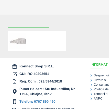
RECENT VIZUALIZATE
CELE MAI CAUTATE
Radiator (calorifer) din
otel SANICA 22x600x700
403,00 Lei
INFORMATII
Konnect Shop S.R.L.
CUI: RO 40293651
Despre noi
Livrare si 
Reg. Com.: J23/5944/2018
Consultant
Punct ridicare: Str. Industriilor, Nr
Politica de
179A, Chiajna, Ilfov
Termeni si 
ANPC
Telefon: 0767 890 490