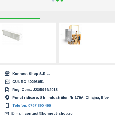
RECENT VIZUALIZATE
CELE MAI CAUTATE
Set filtre F7+G1
HELTY FLOW
pentru Helty
M1000 STEEL -
Manhattan
MONTAJ PERETE,
(1VMC06009-1)
TIP DULAP LEMN
( 1000 mc/h)
244,00 Lei
(1VMCO1051-
1VMC01053)
38.990,00 Lei
Konnect Shop S.R.L.
CUI: RO 40293651
Reg. Com.: J23/5944/2018
Punct ridicare: Str. Industriilor, Nr 179A, Chiajna, Ilfov
Telefon: 0767 890 490
E-mail: contact@konnect-shop.ro