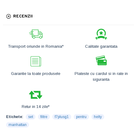
RECENZII
Transport oriunde in Romania*
Calitate garantata
Garantie la toate produsele
Plateste cu cardul si in rate in
siguranta
Retur in 14 zile*
Etichete:
set
filtre
f7plusg1
pentru
helty
manhattan