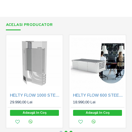
ACELASI PRODUCATOR
HELTY FLOW 1000 STEEL - MONTAJ TAVAN SAU PERETE ( 1000 mc/h) (Flow1000)
HELTY FLOW 600 STEEL - MONTAJ TAVAN SAU PERETE ( 600 mc/h) (1VMC04020)
29.990,00 Lei
18.990,00 Lei
Adaugă în Coş
Adaugă în Coş