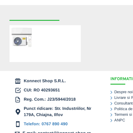
RECENT VIZUALIZATE
CELE MAI CAUTATE
Aer conditionat
GOLDSENSE M-Pro,
24000 BTU, Clasa
A++/A+, Wi-Fi, Inverter
(GLSM24)
3.324,00 Lei
INFORMATII
Konnect Shop S.R.L.
CUI: RO 40293651
Despre noi
Livrare si 
Reg. Com.: J23/5944/2018
Consultant
Punct ridicare: Str. Industriilor, Nr
Politica de
179A, Chiajna, Ilfov
Termeni si 
ANPC
Telefon: 0767 890 490