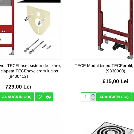
vor TECEbase, sistem de fixare,
TECE Modul bideu TECEprofil
si clapeta TECEnow, crom lucios
(9330000)
(9400412)
615,00 Lei
729,00 Lei
ADAUGĂ ÎN COŞ
ADAUGĂ ÎN COŞ