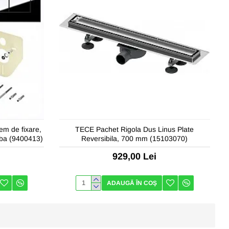
em de fixare,
TECE Pachet Rigola Dus Linus Plate
lba (9400413)
Reversibila, 700 mm (15103070)
929,00 Lei
ADAUGĂ ÎN COŞ