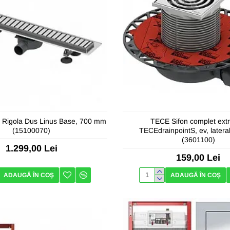
 Rigola Dus Linus Base, 700 mm
TECE Sifon complet extr
(15100070)
TECEdrainpointS, ev, later
(3601100)
1.299,00 Lei
159,00 Lei
ADAUGĂ ÎN COŞ
ADAUGĂ ÎN COŞ