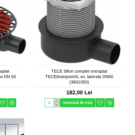
aplat
TECE Sifon complet extraplat
ala DN 50
TECEdrainpointS, ev, laterala DN50
(3601050)
182,00 Lei
ADAUGĂ ÎN COŞ