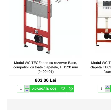
Modul WC TECEbase cu rezervor Base,
Modul WC TE
compatibil cu toate clapetele, H 1120 mm
clapeta TECEb
(9400401)
fixa
803,00 Lei
ADAUGĂ ÎN COŞ