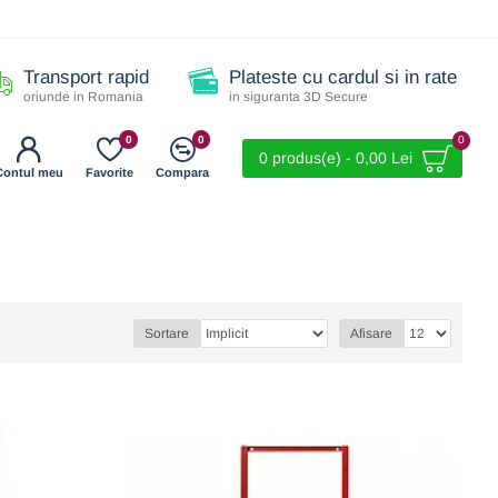
Transport rapid
Plateste cu cardul si in rate
oriunde in Romania
in siguranta 3D Secure
0
0
0
0 produs(e) - 0,00 Lei
Contul meu
Favorite
Compara
Sortare
Afisare