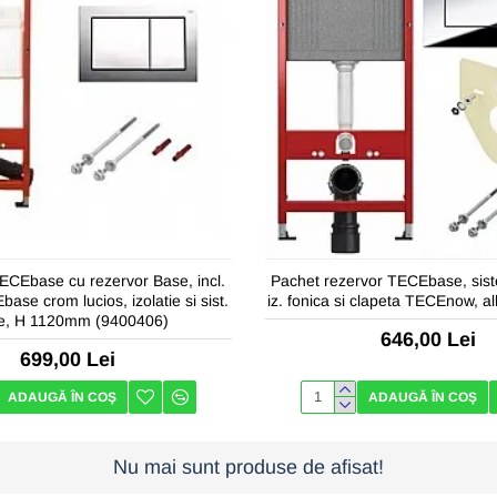
CEbase cu rezervor Base, incl.
Pachet rezervor TECEbase, sist
ase crom lucios, izolatie si sist.
iz. fonica si clapeta TECEnow, a
re, H 1120mm (9400406)
646,00 Lei
699,00 Lei
ADAUGĂ ÎN COŞ
ADAUGĂ ÎN COŞ
Nu mai sunt produse de afisat!