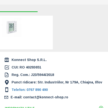
RECENT VIZUALIZATE
CELE MAI CAUTATE
Termostat SALUS
VS30W, cu fir,
programabil, cu
montaj in doza. 5
ani garantie
(VS30W)
234,00 Lei
Konnect Shop S.R.L.
CUI: RO 40293651
Reg. Com.: J23/5944/2018
Punct ridicare: Str. Industriilor, Nr 179A, Chiajna, Ilfov
Telefon: 0767 890 490
E-mail: contact@konnect-shop.ro