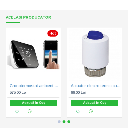
ACELASI PRODUCATOR
Hot
Cronotermostat ambient Salus IT500
Actuator electro termic cu deschidere manuala Salus T30NC230MO M 30. 5 ani garantie (T30NC230MO)
575,00 Lei
66,00 Lei
Adaugă în Coş
Adaugă în Coş