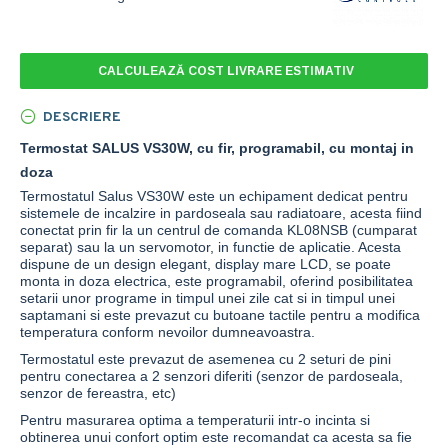
CALCULEAZĂ COST LIVRARE ESTIMATIV
DESCRIERE
Termostat SALUS VS30W, cu fir, programabil, cu montaj in
doza
Termostatul Salus VS30W este un echipament dedicat pentru
sistemele de incalzire in pardoseala sau radiatoare, acesta fiind
conectat prin fir la un centrul de comanda KL08NSB (cumparat
separat) sau la un servomotor, in functie de aplicatie. Acesta
dispune de un design elegant, display mare LCD, se poate
monta in doza electrica, este programabil, oferind posibilitatea
setarii unor programe in timpul unei zile cat si in timpul unei
saptamani si este prevazut cu butoane tactile pentru a modifica
temperatura conform nevoilor dumneavoastra.
Termostatul este prevazut de asemenea cu 2 seturi de pini
pentru conectarea a 2 senzori diferiti (senzor de pardoseala,
senzor de fereastra, etc)
Pentru masurarea optima a temperaturii intr-o incinta si
obtinerea unui confort optim este recomandat ca acesta sa fie