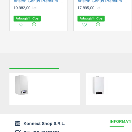
Ariston Genus Premium EVO HP 45 EU (3581564)
Ariston Genus Premium Evo HP 85 EU (3581566)
10.982,00 Lei
17.895,00 Lei
Adaugă în Coş
Adaugă în Coş
RECENT VIZUALIZATE
CELE MAI CAUTATE
Ariston Genus Premium
Viessmann V
EVO HP 65 EU
200-W 49 kW 
(3581565)
bivalent Vito
(B2HAR57)
14.449,00 Lei
22.470,00 Lei
INFORMATII
Konnect Shop S.R.L.