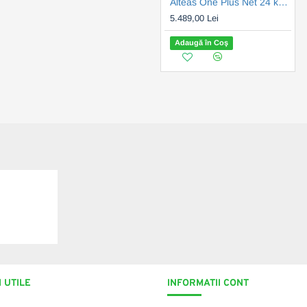
Alteas One Plus Net 24 kW, 7 ani garantie (3301771)
5.489,00 Lei
Adaugă în Coş
itodens
cu boiler
cell 300L
 UTILE
INFORMATII CONT