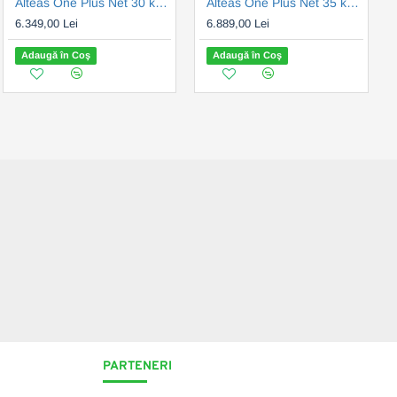
Alteas One Plus Net 30 kW, 7 ani garantie (3301772)
Alteas One Plus Net 35 kW, 7 ani garantie (3301773)
6.349,00 Lei
6.889,00 Lei
Adaugă în Coş
Adaugă în Coş
PARTENERI