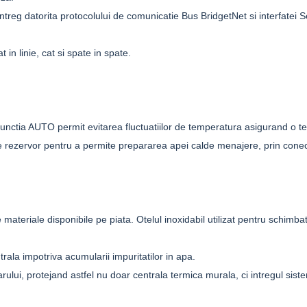
eg datorita protocolului de comunicatie Bus BridgetNet si interfatei S
in linie, cat si spate in spate.
functia AUTO permit evitarea fluctuatiilor de temperatura asigurand o 
de rezervor pentru a permite prepararea apei calde menajere, prin conec
riale disponibile pe piata. Otelul inoxidabil utilizat pentru schimbator
trala impotriva acumularii impuritatilor in apa.
rului, protejand astfel nu doar centrala termica murala, ci intregul sist