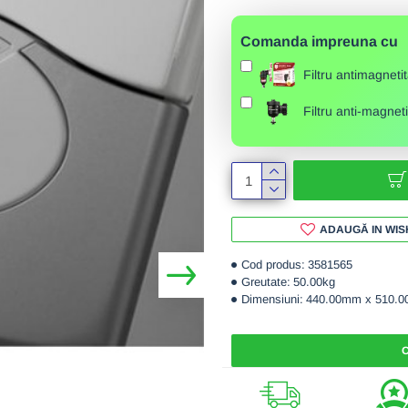
Comanda impreuna cu
Filtru antimagnet
Filtru anti-magn
ADAUGĂ IN WIS
Cod produs:
3581565
Greutate:
50.00kg
Dimensiuni:
440.00mm x 510.
C