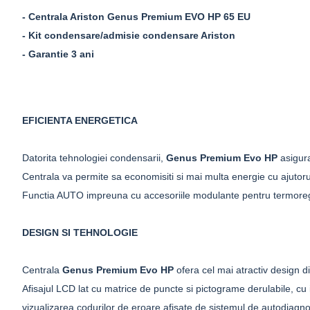
- Centrala Ariston Genus Premium EVO HP 65 EU
- Kit condensare/admisie condensare Ariston
- Garantie 3 ani
EFICIENTA ENERGETICA
Datorita tehnologiei condensarii,
Genus Premium Evo HP
asigura
Centrala va permite sa economisiti si mai multa energie cu ajutoru
Functia AUTO impreuna cu accesoriile modulante pentru termoregla
DESIGN SI TEHNOLOGIE
Centrala
Genus Premium Evo HP
ofera cel mai atractiv design di
Afisajul LCD lat cu matrice de puncte si pictograme derulabile, cu 
vizualizarea codurilor de eroare afisate de sistemul de autodiagn