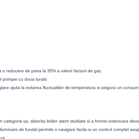
 o reducere de pana la 35% a valorii facturii de gaz.
l pompei cu doua turatii.
re ajuta la evitarea fluctuatiilor de temperatura si asigura un consum
n categoria sa, datorita liniilor atent studiate si a formei exterioare deo
iluminare de fundal permite o navigare facila si un control complet asupr
oza.