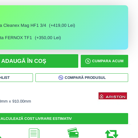
ita Cleanex Mag HF1 3/4
(+419,00 Lei)
etita FERNOX TF1
(+350,00 Lei)
ADAUGĂ ÎN COŞ
CUMPARA ACUM
HLIST
COMPARĂ PRODUSUL
00mm x 910.00mm
ALCULEAZĂ COST LIVRARE ESTIMATIV