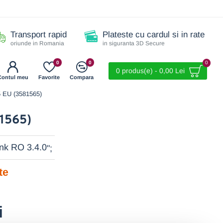
Transport rapid
Plateste cu cardul si in rate
oriunde in Romania
in siguranta 3D Secure
0
0
0
0 produs(e) - 0,00 Lei
Contul meu
Favorite
Compara
 EU (3581565)
1565)
";
te
i