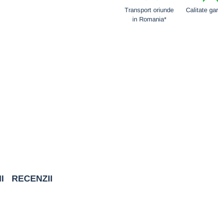
Transport oriunde
Calitate ga
in Romania*
I
RECENZII