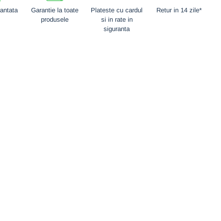
rantata
Garantie la toate
Plateste cu cardul
Retur in 14 zile*
produsele
si in rate in
siguranta