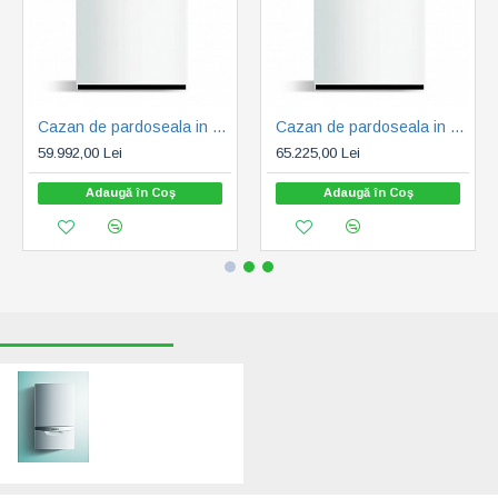
Cazan de pardoseala in condensare ecoCRAFT exclusiv VKK 1606/3-E-HL, 160 kW, Incalzire (0010016462)
Cazan de pardoseala in condensare ecoCRAFT exclusiv VKK 2006/3-E-HL, 200 kW, Incalzire (0010016463)
59.992,00 Lei
65.225,00 Lei
Adaugă în Coş
Adaugă în Coş
RECENT VIZUALIZATE
CELE MAI CAUTATE
Vaillant ecoTEC
Plus VU 486/5-5 -
Incalzire
(0010021530)
12.789,00 Lei