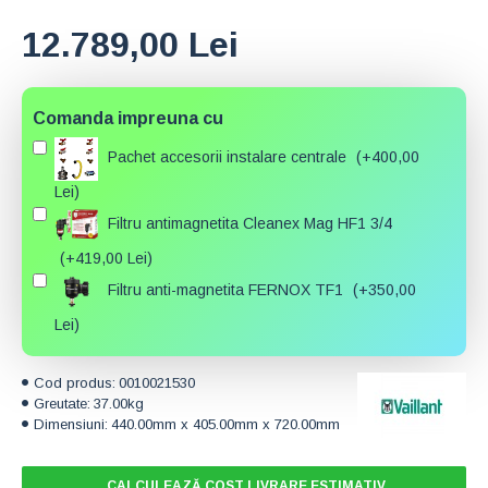
12.789,00 Lei
Comanda impreuna cu
Pachet accesorii instalare centrale
(+400,00
Lei)
Filtru antimagnetita Cleanex Mag HF1 3/4
(+419,00 Lei)
Filtru anti-magnetita FERNOX TF1
(+350,00
Lei)
Cod produs:
0010021530
Greutate:
37.00kg
Dimensiuni:
440.00mm x 405.00mm x 720.00mm
CALCULEAZĂ COST LIVRARE ESTIMATIV