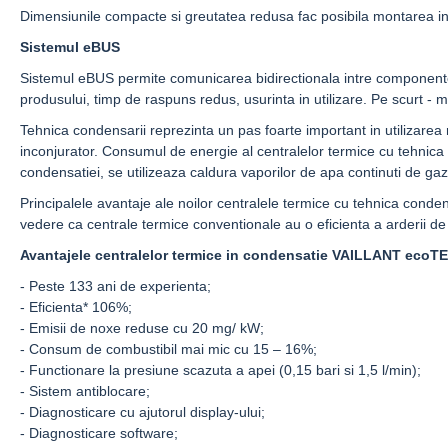
Dimensiunile compacte si greutatea redusa fac posibila montarea in o
Sistemul eBUS
Sistemul eBUS permite comunicarea bidirectionala intre componentele
produsului, timp de raspuns redus, usurinta in utilizare. Pe scurt - m
Tehnica condensarii reprezinta un pas foarte important in utilizarea 
inconjurator. Consumul de energie al centralelor termice cu tehnica c
condensatiei, se utilizeaza caldura vaporilor de apa continuti de ga
Principalele avantaje ale noilor centralele termice cu tehnica conde
vedere ca centrale termice conventionale au o eficienta a arderii de
Avantajele centralelor termice in condensatie VAILLANT ecoTE
- Peste 133 ani de experienta;
- Eficienta* 106%;
- Emisii de noxe reduse cu 20 mg/ kW;
- Consum de combustibil mai mic cu 15 – 16%;
- Functionare la presiune scazuta a apei (0,15 bari si 1,5 l/min);
- Sistem antiblocare;
- Diagnosticare cu ajutorul display-ului;
- Diagnosticare software;