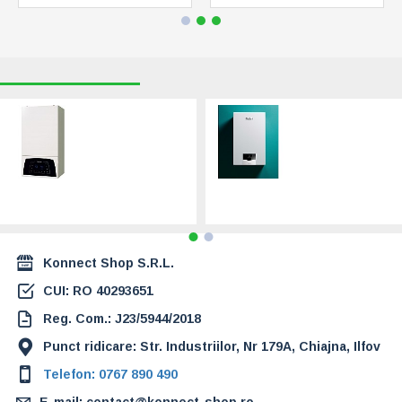
RECENT VIZUALIZATE
CELE MAI CAUTATE
Centrala termica in
Vaillant ecoTEC
condensare Motan
plus VUW 26
Condens Plus 100
CS/1-5 - 21 kW
- 25 kW - 7 ani
Incalzire - 26.5 kW
garantie
ACM (0010024603)
(C38GC25V1)
7.449,00 Lei
4.499,00 Lei
Konnect Shop S.R.L.
CUI: RO 40293651
Reg. Com.: J23/5944/2018
Punct ridicare: Str. Industriilor, Nr 179A, Chiajna, Ilfov
Telefon: 0767 890 490
E-mail: contact@konnect-shop.ro