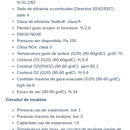
% 91,1/82
Stele de eficienta a combustiei (Directiva 92/42/EEC):
stele 4
Clasa de eficienta SedbuK: clasa A
Pierderi gaze arzator in functiune: % 2,6
EMISII NOXE
Presiune aer disponibila: Pa 100
Clasa NOx: clasa 5
Temperatura gaze de ardere (G20) (80-60grdC): grdC 70
Continut CO (G20) (80-60grdC): % 8,8
Continut CO(0%O2) (80-60 grdC): ppm 80,1
Continut O2 (G20) (80-60 grdC): % 5,4
Cantitate maxima de gaze evacuate (G20) (80-60 grdC):
Kg/h 44,9
Exces de aer (80-60 grdC): % 34
Circuitul de incalzire
Presiune vas de expansiune: bar 1
Presiune maxima de incalzire: bar 3
Capacitate vas de expansiune: l 8
Temperatura min./max. pe circuitul de incalzire (regim de