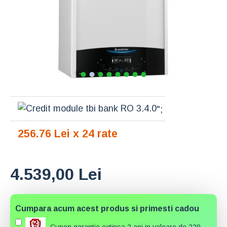
";
256.76 Lei x 24 rate
4.539,00 Lei
Cumpara acum acest produs si primesti cadou
Cupon garantie extinsa 2 ani in valoare de 229