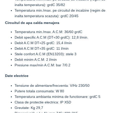
inalta temperatura): grdC 35/82
Temperatura min./max. pe circuitul de incalzire (regim de
inalta temperatura scazuta): grdC 20/45
Circuitul de apa calda menajera
Temperatura min./max. A.C.M: 36/60 grdC
Debit specific A.C.M (DT=30 grdC): 12,8 l/min.
Debit A.C.M DT=25 grdC: 15,4 l/min
Debit A.C.M DT=35 grdC: 11 l/min
Stele confort A.C.M (EN13203): stele 3
Debit minim A.C.M: 2 l/min
Presiune max/min A.C.M: bar 7/0.2
Date electrice
Tensiune de alimentare/frecventa: V/Hz 230/50
Putere totala consumata: W 80
Temperatura ambianta minima de functionare: grdC 5
Clasa de protectie electrica: IP X5D
Greutate: Kg 29,7