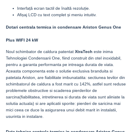
Interfață ecran tactil de înaltă rezoluție.
Afișaj LCD cu text complet și meniu intuitiv.
Dotari centrala termica in condensare Ariston Genus One
Plus WIFI 24 kW
Noul schimbator de caldura patentat
XtraTech
este inima
Tehnologiei Condensarii One, fiind construit din otel inoxidabil,
pentru a garanta performanta pe intreaga durata de viata.
Aceasta componenta este o solutie exclusiva branduita si
patetata Ariston, are fiabilitate imbunatatita: sectiunea tevilor din
schimbatorul de caldura a fost marit cu 142%, astfel sunt reduse
problemele obstructive si scaderea pierderilor de
sarcina(fiabilitatea, intretinerea si durata de viata sunt aliniate la
solutia actuala) si are aplicatii sporite: pierderi de saricina mai
mici ceea ce duce la asigurarea unui debit marit in instalatii,
usurinta in instalare.
Date tehnice centrala termica in condensare Ariston Genus