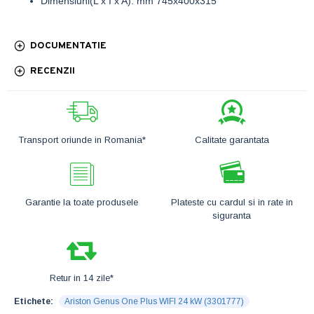
Dimensiuni(L x I x A): mm 745x400x315
DOCUMENTATIE
RECENZII
Transport oriunde in Romania*
Calitate garantata
Garantie la toate produsele
Plateste cu cardul si in rate in
siguranta
Retur in 14 zile*
Etichete:
Ariston Genus One Plus WIFI 24 kW (3301777)