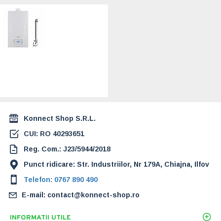
Centrala termica
pe gaz in
condensare Baxi
Luna Classic 28
INT-B - 28 kw,
incalzire + ACM,
kit evacuare inclus.
3 ani garantie
(A7796021)
3.689,00 Lei
Konnect Shop S.R.L.
CUI: RO 40293651
Reg. Com.: J23/5944/2018
Punct ridicare: Str. Industriilor, Nr 179A, Chiajna, Ilfov
Telefon: 0767 890 490
E-mail: contact@konnect-shop.ro
INFORMATII UTILE