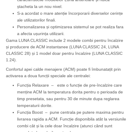
ștacheta la un nou nivel.
S-a acordat o mare atenție încorporarii diverselor cerințe
ale utilizatorilor finali.
Personalizarea și optimizarea sistemul se pot realiza fara
a afecta ușurința utilizarii.
Gama LUNA CLASSIC include 2 modele combi pentru încalzire
și producere de ACM instantanee (LUNA CLASSIC 24, LUNA
CLASSIC 28) și 1 model doar pentru încalzire (LUNA CLASSIC
1.24).
Confortul apei calde menajere (ACM) poate fi îmbunatațit prin
activarea a doua funcții speciale ale centralei:
Funcția Relaxare – este o funcție de pre-încalzire care
menține ACM la temperatura dorita pentru o perioada de
timp presetata, sau pentru 30 de minute dupa reglarea
temperaturii dorite.
Funcția Boost – pune centrala pe putere maxima pentru
livrarea rapida a ACM. Funcție disponibila atât la versiunile
combi cât și la cele doar încalzire (atunci când sunt