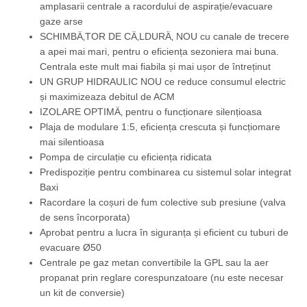
amplasarii centrale a racordului de aspirație/evacuare
gaze arse
SCHIMBÄ‚TOR DE CÄ‚LDURÄ‚ NOU cu canale de trecere
a apei mai mari, pentru o eficiența sezoniera mai buna.
Centrala este mult mai fiabila și mai ușor de întreținut
UN GRUP HIDRAULIC NOU ce reduce consumul electric
și maximizeaza debitul de ACM
IZOLARE OPTIMÄ‚ pentru o funcționare silențioasa
Plaja de modulare 1:5, eficiența crescuta și funcțiomare
mai silentioasa
Pompa de circulație cu eficiența ridicata
Predispoziție pentru combinarea cu sistemul solar integrat
Baxi
Racordare la coșuri de fum colective sub presiune (valva
de sens încorporata)
Aprobat pentru a lucra în siguranța și eficient cu tuburi de
evacuare Ø50
Centrale pe gaz metan convertibile la GPL sau la aer
propanat prin reglare corespunzatoare (nu este necesar
un kit de conversie)