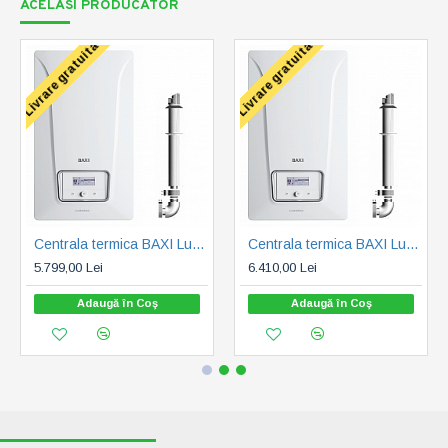
ACELASI PRODUCATOR
Livrare gratuita
Livrare gratuita
Centrala termica BAXI Luna Platinum 24 Kw + kit evacuare (7800948)
Centrala termica BAXI Luna Platinum GA 35 Kw + kit evacuare (7800949)
5.799,00 Lei
6.410,00 Lei
Adaugă în Coş
Adaugă în Coş
RECENT VIZUALIZATE
CELE MAI CAUTATE