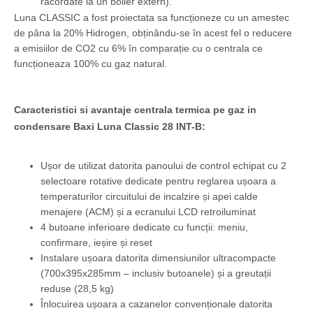
racordate la un boiler extern).
Luna CLASSIC a fost proiectata sa funcționeze cu un amestec
de pâna la 20% Hidrogen, obținându-se în acest fel o reducere
a emisiilor de CO2 cu 6% în comparație cu o centrala ce
funcționeaza 100% cu gaz natural.
Caracteristici si avantaje centrala termica pe gaz in
condensare Baxi Luna Classic 28 INT-B:
Ușor de utilizat datorita panoului de control echipat cu 2
selectoare rotative dedicate pentru reglarea ușoara a
temperaturilor circuitului de incalzire și apei calde
menajere (ACM) și a ecranului LCD retroiluminat
4 butoane inferioare dedicate cu funcții: meniu,
confirmare, ieșire și reset
Instalare ușoara datorita dimensiunilor ultracompacte
(700x395x285mm – inclusiv butoanele) și a greutații
reduse (28,5 kg)
Înlocuirea ușoara a cazanelor convenționale datorita