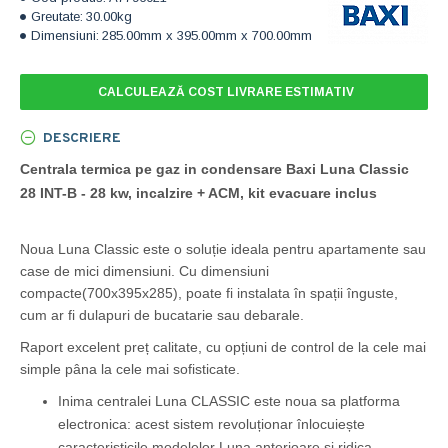
Greutate:
30.00kg
Dimensiuni:
285.00mm x 395.00mm x 700.00mm
CALCULEAZĂ COST LIVRARE ESTIMATIV
DESCRIERE
Centrala termica pe gaz in condensare Baxi Luna Classic
28 INT-B - 28 kw, incalzire + ACM, kit evacuare inclus
Noua Luna Classic este o soluție ideala pentru apartamente sau
case de mici dimensiuni. Cu dimensiuni
compacte(700x395x285), poate fi instalata în spații înguste,
cum ar fi dulapuri de bucatarie sau debarale
.
Raport excelent preț calitate, cu opțiuni de control de la cele mai
simple pâna la cele mai sofisticate.
Inima centralei Luna CLASSIC este noua sa platforma
electronica: acest sistem revoluționar înlocuiește
caracteristicile modelelor Luna anterioare și ridica