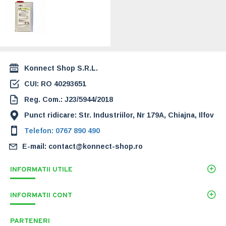
Impermeabilizant
pentru lemn -
Hidrofug -
Prowood 1 litru
228,00 Lei
Konnect Shop S.R.L.
CUI: RO 40293651
Reg. Com.: J23/5944/2018
Punct ridicare: Str. Industriilor, Nr 179A, Chiajna, Ilfov
Telefon: 0767 890 490
E-mail: contact@konnect-shop.ro
INFORMATII UTILE
INFORMATII CONT
PARTENERI