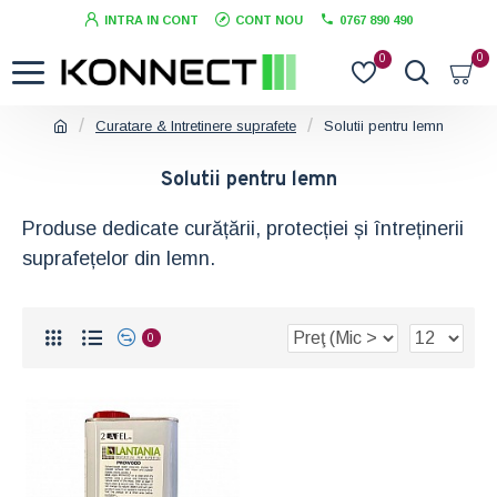
INTRA IN CONT
CONT NOU
0767 890 490
0
0
Curatare & Intretinere suprafete
Solutii pentru lemn
Solutii pentru lemn
Produse dedicate curățării, protecției și întreținerii
suprafețelor din lemn.
0