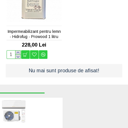
Impermeabilizant pentru lemn
- Hidrofug - Prowood 1 litru
228,00 Lei
Nu mai sunt produse de afisat!
RECENT VIZUALIZATE
CELE MAI CAUTATE
Aer conditionat
GOLDSENSE M-
Pro, 24000 BTU,
Clasa A++/A+, Wi-
Fi, Inverter
(GLSM24)