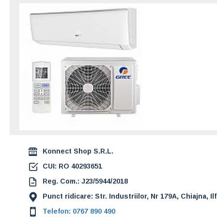
GREE Aer conditionat B
K6DNA4B 9000 BTU, Wi-F
1.749,00 Lei
Konnect Shop S.R.L.
CUI: RO 40293651
Reg. Com.: J23/5944/2018
Punct ridicare: Str. Industriilor, Nr 179A, Chiajna, Il
Telefon: 0767 890 490