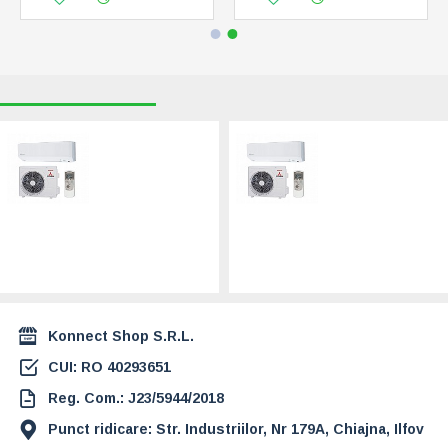
RECENT VIZUALIZATE
CELE MAI CAUTATE
Aparat de aer
Aparat de aer
conditionat
conditionat
Mitsubishi Heavy
Mitsubishi Heavy
Industries Nyoko
Industries Nyoko
Plus Inverter 9000
Plus Inverter 18000
BTU R32
BTU R32
(SRK25ZSP-W1-
(SRK50ZSP-W1-
SRC25ZSP-W1)
SRC50ZSP-W1)
2.399,00 Lei
4.399,00 Lei
Konnect Shop S.R.L.
CUI: RO 40293651
Reg. Com.: J23/5944/2018
Punct ridicare: Str. Industriilor, Nr 179A, Chiajna, Ilfov