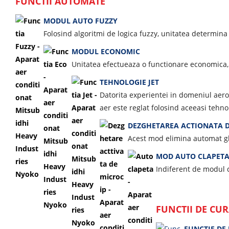
FUNCTII AUTOMATE
MODUL AUTO FUZZY
Folosind algoritmi de logica fuzzy, unitatea determina
MODUL ECONOMIC
Unitatea efectueaza o functionare economica, p
TEHNOLOGIE JET
Datorita experientei in domeniul aero
aer este reglat folosind aceeasi tehno
DEZGHETAREA ACTIONATA D
Acest mod elimina automat ghe
MOD AUTO CLAPET
Indiferent de modul d
FUNCTII DE CU
FUNCTIE DE