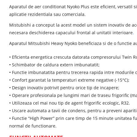
Aparatul de aer conditionat Nyoko Plus este eficient, versatil si
aplicatie rezidentiala sau comerciala.
Mistubishi a conceput la acest model un sistem inovativ de acces l
necesara deschiderea capacului frontal al unitatii interioare
.
Aparatul Mitsubishi Heavy Nyoko beneficiaza si de o functie au
•
Eficienta energetica crescuta datorata compresorului Twin Ro
•
Schimbator de caldura extern imbunatatit;
•
Functie imbunatatita pentru trecerea rapida intre modurile 
•
Confort garantat la temperaturi extreme negative (-15°C);
•
Design inovativ potrivit pentru orice tip de incapere;
•
Operare profesionala pe lungimi mari de traseu frigorific (m
•
Utilizeaza cel mai nou tip de agent frigorific ecologic, R32.
•
Uscare automata a tavii de condens, pentru a preveni aparitia
•
Functie “High Power” prin care timp de 15 minute unitatea fu
normal de functionare.