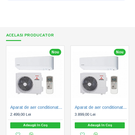
ACELASI PRODUCATOR
Nou
Nou
Aparat de aer conditionat Mitsubishi Heavy Industries Nyoko Plus Inverter 12000 BTU R32 (SRK35ZSP-W1-SRC35ZSP-W1)
Aparat de aer conditionat Mitsubishi Heavy Industries Nyoko Plus Inverter 16000 BTU R32 (SRK45ZSP-W1-SRC45ZSP-W1)
2.499,00 Lei
3.899,00 Lei
Adaugă în Coş
Adaugă în Coş