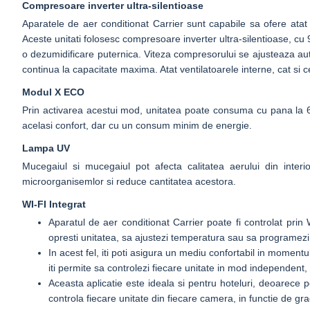
Compresoare inverter ultra-silentioase
Aparatele de aer conditionat Carrier sunt capabile sa ofere atat 
Aceste unitati folosesc compresoare inverter ultra-silentioase, cu 
o dezumidificare puternica. Viteza compresorului se ajusteaza au
continua la capacitate maxima. Atat ventilatoarele interne, cat si
Modul X ECO
Prin activarea acestui mod, unitatea poate consuma cu pana la 60
acelasi confort, dar cu un consum minim de energie.
Lampa UV
Mucegaiul si mucegaiul pot afecta calitatea aerului din inte
microorganisemlor si reduce cantitatea acestora.
WI-FI Integrat
Aparatul de aer conditionat Carrier poate fi controlat prin W
opresti unitatea, sa ajustezi temperatura sau sa programezi 
In acest fel, iti poti asigura un mediu confortabil in momentu
iti permite sa controlezi fiecare unitate in mod independent,
Aceasta aplicatie este ideala si pentru hoteluri, deoarece p
controla fiecare unitate din fiecare camera, in functie de gr