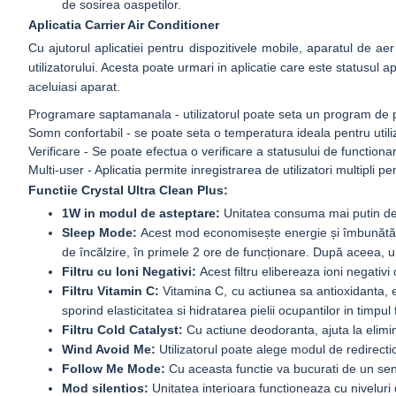
de sosirea oaspetilor.
Aplicatia Carrier Air Conditioner
Cu ajutorul aplicatiei pentru dispozitivele mobile, aparatul de ae
utilizatorului. Acesta poate urmari in aplicatie care este statusul ap
aceluiasi aparat.
Programare saptamanala - utilizatorul poate seta un program de po
Somn confortabil - se poate seta o temperatura ideala pentru utili
Verificare - Se poate efectua o verificare a statusului de function
Multi-user - Aplicatia permite inregistrarea de utilizatori multipli p
Functiie Crystal Ultra Clean Plus:
1W in modul de asteptare:
Unitatea consuma mai putin de
Sleep Mode:
Acest mod economisește energie și îmbunătăț
de încălzire, în primele 2 ore de funcționare. După aceea, 
Filtru cu Ioni Negativi:
Acest filtru elibereaza ioni negativ
Filtru Vitamin C:
Vitamina C, cu actiunea sa antioxidanta, es
sporind elasticitatea si hidratarea pielii ocupantilor in timpul
Filtru Cold Catalyst:
Cu actiune deodoranta, ajuta la elimina
Wind Avoid Me:
Utilizatorul poate alege modul de redirecti
Follow Me Mode:
Cu aceasta functie va bucurati de un sent
Mod silentios:
Unitatea interioara functioneaza cu niveluri