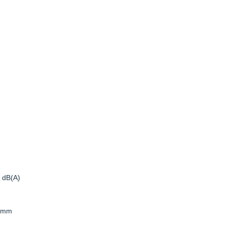
6 dB(A)
5 mm