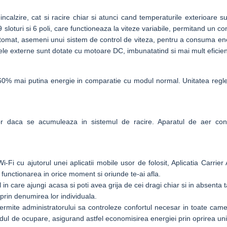
incalzire, cat si racire chiar si atunci cand temperaturile exterioare s
9 sloturi si 6 poli, care functioneaza la viteze variabile, permitand un c
tomat, asemeni unui sistem de control de viteza, pentru a consuma ene
 cele externe sunt dotate cu motoare DC, imbunatatind si mai mult efici
% mai putina energie in comparatie cu modul normal. Unitatea regleaz
rior daca se acumuleaza in sistemul de racire. Aparatul de aer con
i-Fi cu ajutorul unei aplicatii mobile usor de folosit, Aplicatia Carrier
functionarea in orice moment si oriunde te-ai afla.
l in care ajungi acasa si poti avea grija de cei dragi chiar si in absenta 
 prin denumirea lor individuala.
ermite administratorului sa controleze confortul necesar in toate camere
adul de ocupare, asigurand astfel economisirea energiei prin oprirea uni