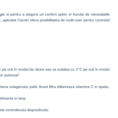
gie si pentru a asigura un confort optim in functie de necesitatile
a, aplicatia Carrier ofera posibilitatea de multi-user pentru controlul
C pe oră în modul de răcire sau va scădea cu 1°C pe oră în modul
pri automat!
eza colagenului pielii. Acest filtru elibereaza vitamina C in spatiu,
ficienta in timp.
a controlerului dispozitivului.