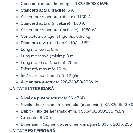
Consumul anual de energie: 182/636/833 kWh
Standard actual (răcire): 5 A
Alimentare standard (răcitre): 1130 W
Standard actual (încălzire): 4.60 A
Alimentare standard (încălzire): 1050 W
Cantitatea de agent frigorific: 0.65 kg
Diametru ţevi (lichid-gaz): 1/4" - 3/8"
Lungime ţeavă: 5 m
Lungime ţeavă (minim): 3 m
Lungime ţeavă (maxim): 25 m
Diferenţă maximă: 10 m
Încărcare suplimentară: 12 g/m
Alimentare electrică: 220-240/50-60 V/Hz
UNITATE INTERIOARĂ
Nivel de putere acustică: 56 dB(A)
Nivelul de presiune al sunetului (max.-min.): 37/32/28/20 5
Debit - Flux de aer (max.-min.): 530/400/350/195 m3/h
Greutate: 8.70 kg
Dimensiuni (lăţime x adâncime x înălţime): 835 x 208 x 29
UNITATE EXTERIOARĂ