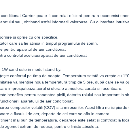
r conditionat Carrier poate fi controlat eficient pentru a economisi ener
aratului sau, obtinand astfel informatii valoroase. Cu o interfata intuitiv
rnire si oprire cu ore specifice.
zator care sa fie atinsa in timpul programului de somn.
are pentru aparatul de aer conditionat
entru controlul aceluiasi aparat de aer conditionat
 1W cand este in modul stand-by.
ește confortul pe timp de noapte. Temperatura setată va crește cu 1°
unitatea va menține noua temperatură timp de 5 ore, după care se va o
i care improspateaza aerul si ofera o atmosfera curata si racoritoare.
te benefica pentru sanatatea pielii, datorita rolului sau important in sint
 functionarii aparatului de aer conditionat.
rea compusilor volatili (COV) si a mirosurilor. Acest filtru nu isi pierde e
onare a fluxului de aer, departe de cel care se afla in camera.
iment mai bun de temperatura, deoarece este setat si controlat la locati
 de zgomot extrem de reduse, pentru o liniste absoluta.