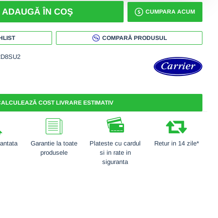
ADAUGĂ ÎN COŞ
CUMPARA ACUM
HLIST
COMPARĂ PRODUSUL
2D8SU2
ALCULEAZĂ COST LIVRARE ESTIMATIV
rantata
Garantie la toate
Plateste cu cardul
Retur in 14 zile*
produsele
si in rate in
siguranta