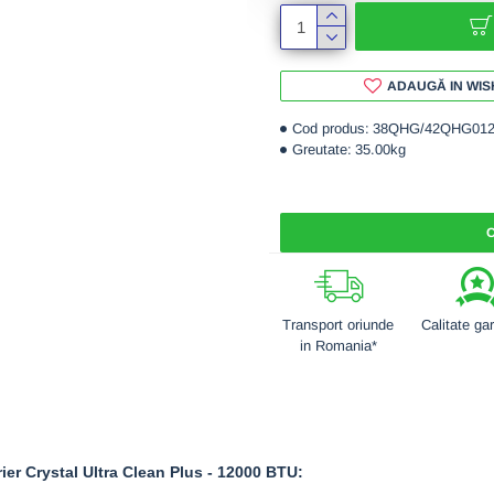
ADAUGĂ IN WIS
Cod produs:
38QHG/42QHG01
Greutate:
35.00kg
C
Transport oriunde
Calitate ga
in Romania*
rier Crystal Ultra Clean Plus - 12000 BTU: