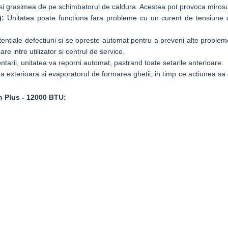
si grasimea de pe schimbatorul de caldura. Acestea pot provoca mirosu
):
Unitatea poate functiona fara probleme cu un curent de tensiune d
entiale defectiuni si se opreste automat pentru a preveni alte probleme
 intre utilizator si centrul de service.
ntarii, unitatea va reporni automat, pastrand toate setarile anterioare.
a exterioara si evaporatorul de formarea ghetii, in timp ce actiunea sa 
an Plus - 12000 BTU: