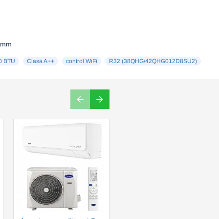
5 mm
0 BTU
Clasa A++
control WiFi
R32 (38QHG/42QHG012D8SU2)