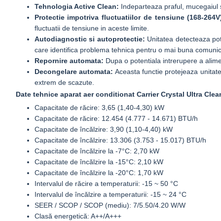
Tehnologia Active Clean:
Indeparteaza praful, mucegaiul 
Protectie impotriva fluctuatiilor de tensiune (168-264V
fluctuatii de tensiune in aceste limite.
Autodiagnostic si autoprotectie:
Unitatea detecteaza pot
care identifica problema tehnica pentru o mai buna comunicare
Repornire automata:
Dupa o potentiala intrerupere a alime
Decongelare automata:
Aceasta functie protejeaza unitate
extrem de scazute.
Date tehnice aparat aer conditionat Carrier Crystal Ultra Cle
Capacitate de răcire: 3,65 (1,40-4,30) kW
Capacitate de răcire: 12.454 (4.777 - 14.671) BTU/h
Capacitate de încălzire: 3,90 (1,10-4,40) kW
Capacitate de încălzire: 13.306 (3.753 - 15.017) BTU/h
Capacitate de încălzire la -7°C: 2,70 kW
Capacitate de încălzire la -15°C: 2,10 kW
Capacitate de încălzire la -20°C: 1,70 kW
Intervalul de răcire a temperaturii: -15 ~ 50 °C
Intervalul de încălzire a temperaturii: -15 ~ 24 °C
SEER / SCOP / SCOP (mediu): 7/5.50/4.20 W/W
Clasă energetică: A++/A+++