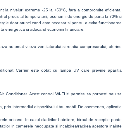
unt la niveluri extreme -25 la +50°C, fara a compromite eficienta.
ontrol precis al temperaturii, economii de energie de pana la 70% si
rgie doar atunci cand este necesar si pentru a evita functionarea
enta energetica si aducand economii financiare.
a automat viteza ventilatorului si rotatia compresorului, oferind
ditionat Carrier este dotat cu lampa UV care previne aparitia
 Air Conditioner. Acest control Wi-Fi iti permite sa pornesti sau sa
ta, prin intermediul dispozitivului tau mobil. De asemenea, aplicatia
le oricand. In cazul cladirilor hoteliere, biroul de receptie poate
tatilor in camerele neocupate si incalzirea/racirea acestora inainte