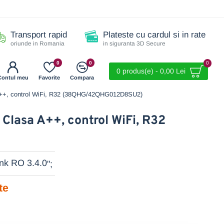
Transport rapid
Plateste cu cardul si in rate
oriunde in Romania
in siguranta 3D Secure
0
0
0
0 produs(e) - 0,00 Lei
Contul meu
Favorite
Compara
sa A++, control WiFi, R32 (38QHG/42QHG012D8SU2)
 Clasa A++, control WiFi, R32
";
te