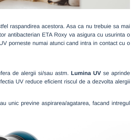
 astfel raspandirea acestora. Asa ca nu trebuie sa mai
rator antibacterian ETA Roxy va asigura cu usurinta o
 UV porneste numai atunci cand intra in contact cu o
ufera de alergii si/sau astm.
Lumina UV
se aprinde
fectia UV reduce eficient riscul de a dezvolta alergii
sau unic previne aspirarea/agatarea, facand intregul