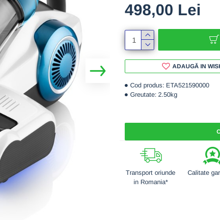
498,00 Lei
ADAUGĂ IN WIS
Cod produs:
ETA521590000
Greutate:
2.50kg
C
Transport oriunde
Calitate ga
in Romania*