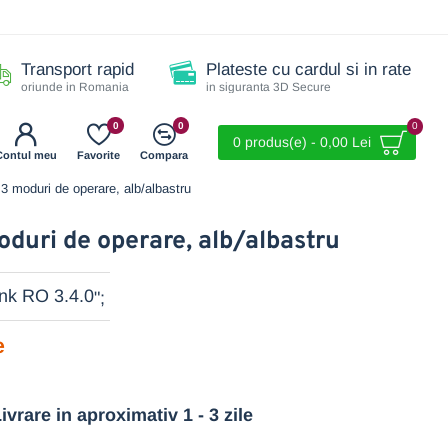
Transport rapid
Plateste cu cardul si in rate
oriunde in Romania
in siguranta 3D Secure
0
0
0
0 produs(e) - 0,00 Lei
Contul meu
Favorite
Compara
3 moduri de operare, alb/albastru
oduri de operare, alb/albastru
";
e
ivrare in aproximativ 1 - 3 zile