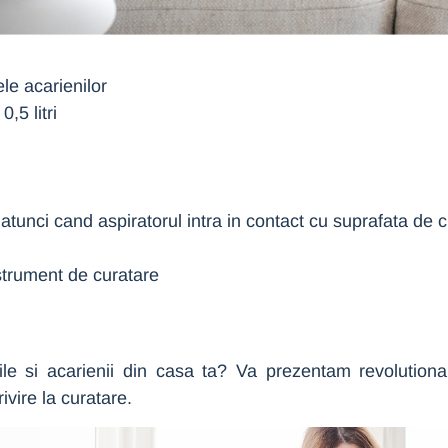
ele acarienilor
,5 litri
tunci cand aspiratorul intra in contact cu suprafata de c
nstrument de curatare
riile si acarienii din casa ta? Va prezentam revolutio
vire la curatare.