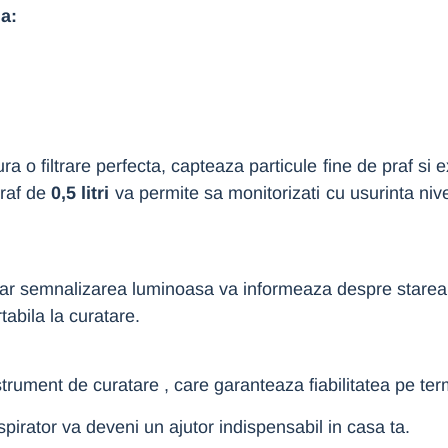
ma:
gura o filtrare perfecta, capteaza particule fine de praf s
praf de
0,5 litri
va permite sa monitorizati cu usurinta niv
, iar semnalizarea luminoasa va informeaza despre starea
tabila la curatare.
strument de curatare , care garanteaza fiabilitatea pe ter
pirator va deveni un ajutor indispensabil in casa ta.