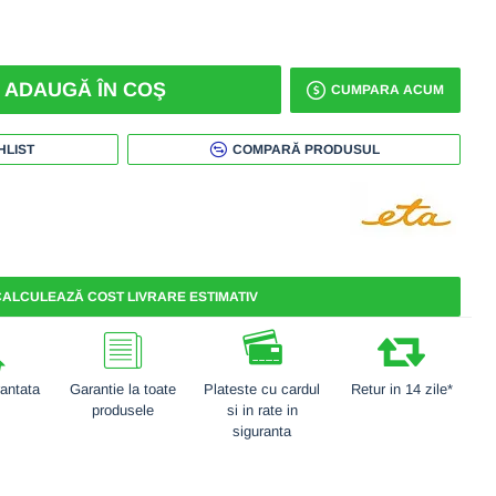
ADAUGĂ ÎN COŞ
CUMPARA ACUM
HLIST
COMPARĂ PRODUSUL
ALCULEAZĂ COST LIVRARE ESTIMATIV
rantata
Garantie la toate
Plateste cu cardul
Retur in 14 zile*
produsele
si in rate in
siguranta