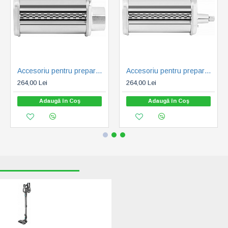
Accesoriu pentru prepararea pastelor de casa Fetuccine ECG FORZA 5000-7000
Accesoriu pentru prepararea pastelor de casa Fetuccine ECG FORZA 6000
264,00 Lei
264,00 Lei
Adaugă în Coş
Adaugă în Coş
RECENT VIZUALIZATE
CELE MAI CAUTATE
Aspirator vertical
portabil 2in1 ECG
VT 3630 Alan, 130
W, baterie Li-Ion
22.2 V, recipient 1.2