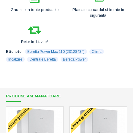
Garantie la toate produsele
Plateste cu cardul si in rate in
siguranta
Retur in 14 zile*
Etichete:
Beretta Power Max 110 (20128434)
Clima
Incalzire
Centrale Beretta
Beretta Power
PRODUSE ASEMANATOARE
Livrare gratuita
Livrare gratuita