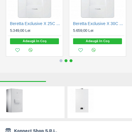
Beretta Exclusive X 25C (20187794)
Beretta Exclusive X 30C (20187795)
5.349,00 Lei
5.659,00 Lei
Adaugă în Coş
Adaugă în Coş
RECENT VIZUALIZATE
CELE MAI CAUTATE
Beretta Power Max
Berreta Ciao X 25
110 (20128434)
(20187761), kit de
evacuare inclus. 5
16.439,00 Lei
ani garantie
3.100,00 Lei
Konnect Shop S.R.L.