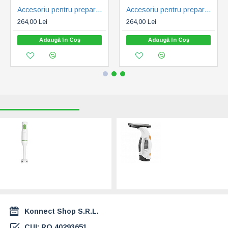
Accesoriu pentru prepararea pastelor de casa Fetuccine ECG FORZA 5000-7000
Accesoriu pentru prepararea pastelor de casa Fetuccine ECG FORZA 6000
264,00 Lei
264,00 Lei
Adaugă în Coş
Adaugă în Coş
RECENT VIZUALIZATE
CELE MAI CAUTATE
Blender de mana
Aspirator de
ECG RM 100 Lite
curatat geamuri
White, 400 W,
ETA Finestro 3262,
functie TURBO,
3,7V Li-Ion, 370 ml,
lame otel
35 min.
inoxidabil
167,00 Lei
80,00 Lei
Konnect Shop S.R.L.
CUI: RO 40293651