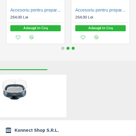
Accesoriu pentru prepararea pastelor de casa Fetuccine ECG FORZA 5000-7000
Accesoriu pentru prepararea pastelor de casa Fetuccine ECG FORZA 6000
264,00 Lei
264,00 Lei
Adaugă în Coş
Adaugă în Coş
RECENT VIZUALIZATE
CELE MAI CAUTATE
Cantar de
bucatarie ECG KV
1120 SM, 5 Kg,
functie TARA,
precizie 1 g, bol
gradat 1.2 L, Gri
111,00 Lei
Konnect Shop S.R.L.