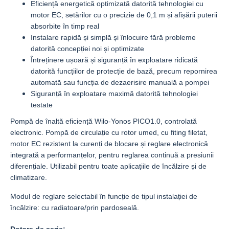
Eficiență energetică optimizată datorită tehnologiei cu
motor EC, setărilor cu o precizie de 0,1 m și afișării puterii
absorbite în timp real​
Instalare rapidă și simplă și înlocuire fără probleme
datorită concepției noi și optimizate ​
Întreținere ușoară și siguranță în exploatare ridicată
datorită funcțiilor de protecție de bază, precum repornirea
automată sau funcția de dezaerisire manuală a pompei
​Siguranță în exploatare maximă datorită tehnologiei
testate
Pompă de înaltă eficiență Wilo-Yonos PICO1.0, controlată
electronic. Pompă de circulație cu rotor umed, cu fiting filetat,
motor EC rezistent la curenți de blocare și reglare electronică
integrată a performanțelor, pentru reglarea continuă a presiunii
diferențiale. Utilizabil pentru toate aplicațiile de încălzire și de
climatizare.
Modul de reglare selectabil în funcție de tipul instalației de
încălzire: cu radiatoare/prin pardoseală.