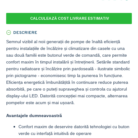
CALCULEAZĂ COST LIVRARE ESTIMATIV
DESCRIERE
Semnul vizibil al noii generații de pompe de înaltă eficiență
pentru instalațiile de încălzire și climatizare din casele cu una
sau două familii este butonul verde de comandă, care permite
confort maxim în timpul instalării și întreținerii. Setările standard
pentru radiatoare și încălzire prin pardoseală - ilustrate simbolic
prin pictograme - economisesc timp la punerea în funcțiune.
Eficiența energetică îmbunătățită în continuare reduce puterea
absorbită, pe care o puteți supraveghea și controla cu ajutorul
display-ului LED. Datorită concepției mai compacte, alternarea
pompelor este acum și mai ușoară.
Avantajele dumneavoastră
Confort maxim de deservire datorită tehnologiei cu buton
verde cu interfață intuitivă de operare​