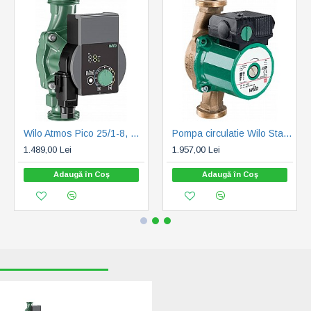
Wilo Atmos Pico 25/1-8, H max. 7.6 m, Q max. 4.4 mc/h, PN 10, 230 V (4232696)
Pompa circulatie Wilo Star-Z 20/5-3 (4081198)
1.489,00 Lei
1.957,00 Lei
Adaugă în Coş
Adaugă în Coş
RECENT VIZUALIZATE
CELE MAI CAUTATE
Pompa de
circulatie Wilo