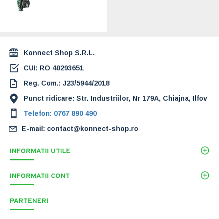
Yonos PICO1.0
30/1-8 (4248091)
1.674,00 Lei
Konnect Shop S.R.L.
CUI: RO 40293651
Reg. Com.: J23/5944/2018
Punct ridicare: Str. Industriilor, Nr 179A, Chiajna, Ilfov
Telefon: 0767 890 490
E-mail: contact@konnect-shop.ro
INFORMATII UTILE
INFORMATII CONT
PARTENERI