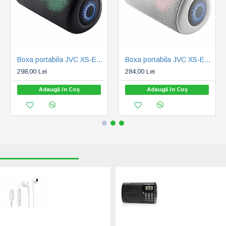
Boxa portabila JVC XS-E423B, 24 W, Bluetooth, IPX5, iluminare cu LED-uri, negru
Boxa portabila JVC XS-E423G, 24 W, Bluetooth, IPX5, iluminare cu LED-uri, gri
298,00 Lei
284,00 Lei
Adaugă în Coş
Adaugă în Coş
RECENT VIZUALIZATE
CELE MAI CAUTATE
Casti JVC HA-
Radio portabil
FR17UC-W-U, Cu
JVC RA-E431B,
Fir, In-Ear,
tuner digital FM,
Microfon, USB-C,
afisaj LCD, mufa
alb
jack pentru casti,
ceas desteptator,
89,00 Lei
antena, negru