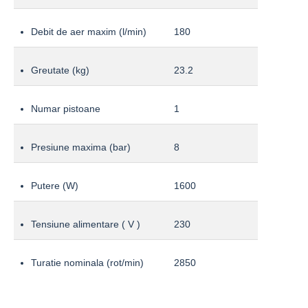
Debit de aer maxim (l/min)
180
Greutate (kg)
23.2
Numar pistoane
1
Presiune maxima (bar)
8
Putere (W)
1600
Tensiune alimentare ( V )
230
Turatie nominala (rot/min)
2850