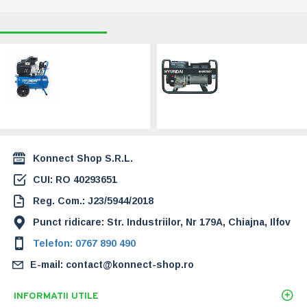
RECENT VIZUALIZATE
CELE MAI CAUTATE
Compresor cu
Generator de
piston Hyundai
curent monofazat
HY-AC2402, 24L,
cu sudura Hyundai
180 L/min, 1.6 kw
HYKW220DC-M
(HY-AC2402)
(HYKW220DC-M)
625,00 Lei
9.249,00 Lei
Konnect Shop S.R.L.
CUI: RO 40293651
Reg. Com.: J23/5944/2018
Punct ridicare: Str. Industriilor, Nr 179A, Chiajna, Ilfov
Telefon: 0767 890 490
E-mail: contact@konnect-shop.ro
INFORMATII UTILE