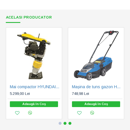
ACELASI PRODUCATOR
Mai compactor HYUNDAI HY-RM80 L, 80 kg (HY-RM80L)
Mașina de tuns gazon Hyundai HY-LM3336 LI - SOLO (HY-LM3336 LI)
5.299,00 Lei
748,98 Lei
Adaugă în Coş
Adaugă în Coş