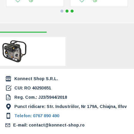
RECENT VIZUALIZATE
CELE MAI CAUTATE
Motopompa ape
curate Hyundai
HY50 (HY50)
1.357,00 Lei
Konnect Shop S.R.L.
CUI: RO 40293651
Reg. Com.: J23/5944/2018
Punct ridicare: Str. Industriilor, Nr 179A, Chiajna, Ilfov
Telefon: 0767 890 490
E-mail: contact@konnect-shop.ro