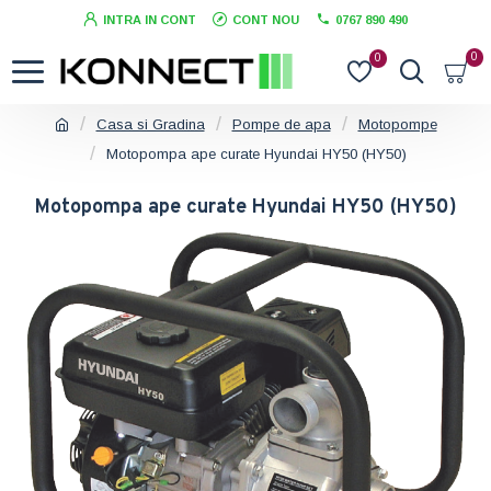
INTRA IN CONT
CONT NOU
0767 890 490
0
0
Casa si Gradina
Pompe de apa
Motopompe
Motopompa ape curate Hyundai HY50 (HY50)
Motopompa ape curate Hyundai HY50 (HY50)