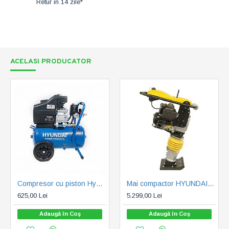
Retur in 14 zile*
ACELASI PRODUCATOR
Compresor cu piston Hyundai HY-AC2402, 24L, 180 L/min, 1.6 kw (HY-AC2402)
Mai compactor HYUNDAI HY-RM80 L, 80 kg (HY-RM80L)
625,00 Lei
5.299,00 Lei
Adaugă în Coş
Adaugă în Coş