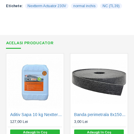
Etichete:
Nextterm Actuator 230V
normal inchis
NC (TL39)
ACELASI PRODUCATOR
Aditiv Sapa 10 kg Nextterm (ADS 10)
Banda perimetrala 8x150 mm Nextterm (BP 25)
127,00 Lei
3,00 Lei
Adaugă în Coş
Adaugă în Coş