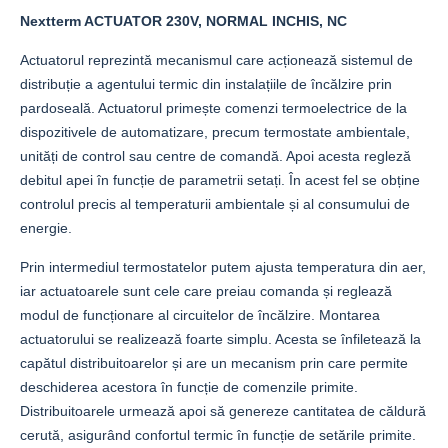
Nextterm ACTUATOR 230V, NORMAL INCHIS, NC
Actuatorul reprezintă mecanismul care acționează sistemul de
distribuție a agentului termic din instalațiile de încălzire prin
pardoseală. Actuatorul primește comenzi termoelectrice de la
dispozitivele de automatizare, precum termostate ambientale,
unități de control sau centre de comandă. Apoi acesta regleză
debitul apei în funcție de parametrii setați. În acest fel se obține
controlul precis al temperaturii ambientale și al consumului de
energie.
Prin intermediul termostatelor putem ajusta temperatura din aer,
iar actuatoarele sunt cele care preiau comanda și reglează
modul de funcționare al circuitelor de încălzire. Montarea
actuatorului se realizează foarte simplu. Acesta se înfiletează la
capătul distribuitoarelor și are un mecanism prin care permite
deschiderea acestora în funcție de comenzile primite.
Distribuitoarele urmează apoi să genereze cantitatea de căldură
cerută, asigurând confortul termic în funcție de setările primite.