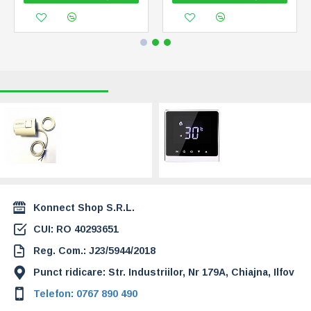
RECENT VIZUALIZATE
CELE MAI CAUTATE
Nextterm Actuator
NEXTTERM
230V, normal
Termostat Alb cu
inchis, NC (TL39)
montaj in doza
(AC8300RH)
69,00 Lei
147,00 Lei
Konnect Shop S.R.L.
CUI: RO 40293651
Reg. Com.: J23/5944/2018
Punct ridicare: Str. Industriilor, Nr 179A, Chiajna, Ilfov
Telefon: 0767 890 490