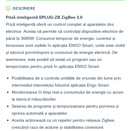
DESCRIERE
Priză inteligentă EPLUG-ZB ZigBee 3.0
Priză inteligentă oferă un control complet al aparatelor dvs.
electrice. Acesta vă permite să controlați dispozitive electrice de
până la 3680W. Consumul temporar de energie, curentul și
tensiunea sunt vizibile în aplicația ENGO Smart, unde este vizibil
și istoricul pornirii/opririi și consumul de energie electrică. De
asemenea, este posibil să setați un program sau un
temporizator pentru priză în aplicația ENGO Smart.
Posibilitatea de a controla unitățile de oriunde din lume prin
intermediul internetului folosind aplicația Engo Smart.
Monitorizarea în timp real a consumului de energie cu acces
la istoricul măsurătorilor.
Setarea de programe și temporizatoare pentru pornirea și
oprirea automată a aparatelor.
Acesta acționează ca un repetor pentru rețeaua Zigbee,
crescând raza de acțiune și stabilitatea conexiunii.