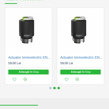
Actuator termoelectric ENGO 230V, M30x1.5, normal închis (ENGE30NC230)
Actuator termoelectric ENGO M28X1.5, 230V, normal inchis (ENGE28NC-230)
59,00 Lei
59,00 Lei
Adaugă în Coş
Adaugă în Coş
RECENT VIZUALIZATE
CELE MAI CAUTATE