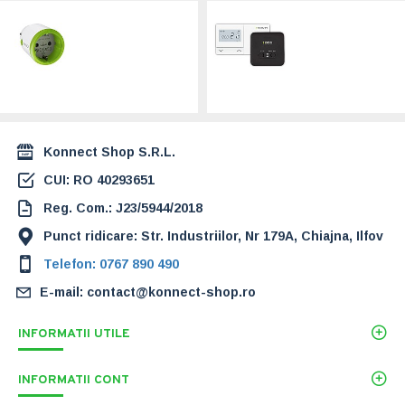
Priza inteligenta
Termostat de
3680W, 16A - Engo
ambient inteligent
EPLUG-ZB -
ENGO E901 WIFI
Zigbee - Tuya
(ENGE901WIFI)
(ENGEPLUGZB)
489,00 Lei
99,00 Lei
Konnect Shop S.R.L.
CUI: RO 40293651
Reg. Com.: J23/5944/2018
Punct ridicare: Str. Industriilor, Nr 179A, Chiajna, Ilfov
Telefon: 0767 890 490
E-mail: contact@konnect-shop.ro
INFORMATII UTILE
INFORMATII CONT