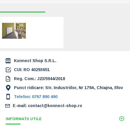
RECENT VIZUALIZATE
CELE MAI CAUTATE
Radiator (calorifer)
din otel Kermi
Germania FK
22x400x2300
1.192,40 Lei
Konnect Shop S.R.L.
CUI: RO 40293651
Reg. Com.: J23/5944/2018
Punct ridicare: Str. Industriilor, Nr 179A, Chiajna, Ilfov
Telefon: 0767 890 490
E-mail: contact@konnect-shop.ro
INFORMATII UTILE