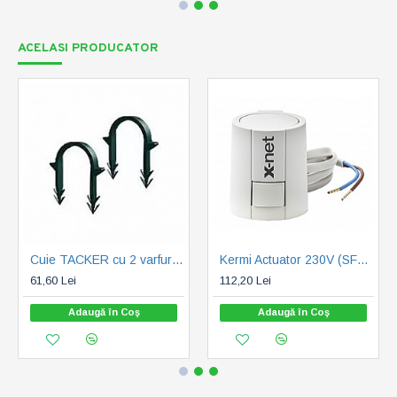
ACELASI PRODUCATOR
Cuie TACKER cu 2 varfuri CAPRICORN 300buc/ cutie (010502-022)
Kermi Actuator 230V (SFESA230000)
61,60 Lei
112,20 Lei
Adaugă în Coş
Adaugă în Coş