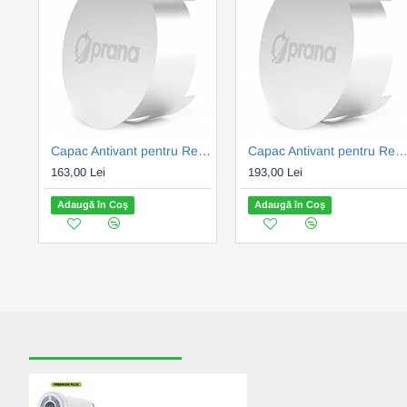
Capac Antivant pentru Recuperatoarele de caldura PRANA 150 - Metal (GMPRANA150)
Capac Antivant pentru Recuperatoarele de caldura PRANA 200 - Metal (GMPRANA
163,00 Lei
193,00 Lei
Adaugă în Coş
Adaugă în Coş
RECENT VIZUALIZATE
CELE MAI CAUTATE
Recuperator Caldura
PRANA 200G PREMIUM