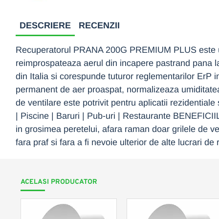
DESCRIERE
RECENZII
Recuperatorul PRANA 200G PREMIUM PLUS este un si
reimprospateaza aerul din incapere pastrand pana la 9
din Italia si corespunde tuturor reglementarilo
permanent de aer proaspat, normalizeaza umiditatea i
de ventilare este potrivit pentru aplicatii rezidential
| Piscine | Baruri | Pub-uri | Restaurante BENEF
in grosimea peretelui, afara raman doar grilele de ve
fara praf si fara a fi nevoie ulterior de alte lucrari de 
ACELASI PRODUCATOR