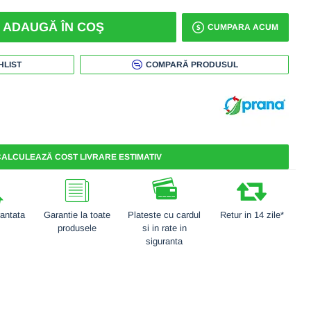
ADAUGĂ ÎN COŞ
CUMPARA ACUM
HLIST
COMPARĂ PRODUSUL
ALCULEAZĂ COST LIVRARE ESTIMATIV
rantata
Garantie la toate
Plateste cu cardul
Retur in 14 zile*
produsele
si in rate in
siguranta