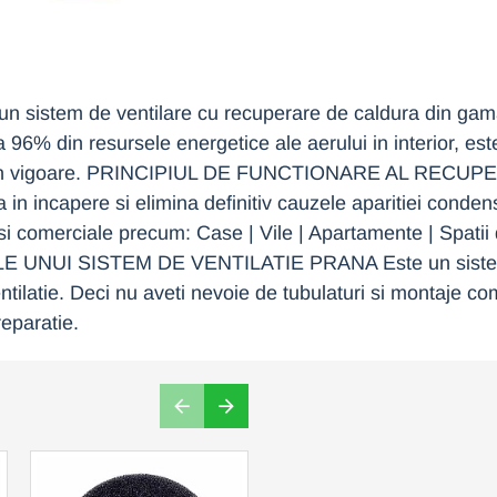
stem de ventilare cu recuperare de caldura din gama E
6% din resursele energetice ale aerului in interior, este
r ErP in vigoare. PRINCIPIUL DE FUNCTIONARE AL RECU
n incapere si elimina definitiv cauzele aparitiei condens
e si comerciale precum: Case | Vile | Apartamente | Spatii de
ICIILE UNUI SISTEM DE VENTILATIE PRANA Este un sistem
ntilatie. Deci nu aveti nevoie de tubulaturi si montaje co
reparatie.