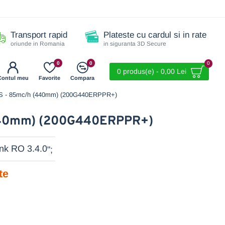
Transport rapid
Plateste cu cardul si in rate
oriunde in Romania
in siguranta 3D Secure
0
0
0
0 produs(e) - 0,00 Lei
Contul meu
Favorite
Compara
S - 85mc/h (440mm) (200G440ERPPR+)
440mm) (200G440ERPPR+)
";
te