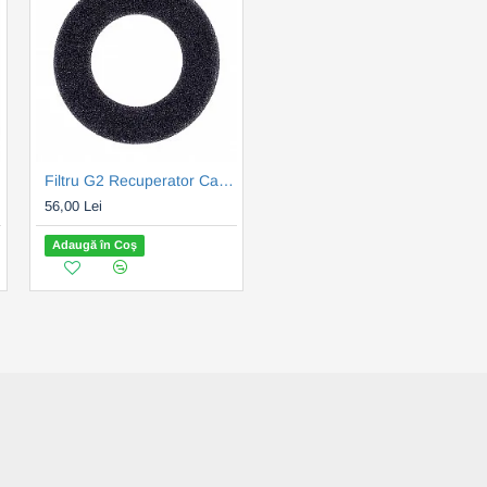
200)
Filtru G2 Recuperator Caldura PRANA 150 (FP150G2)
Filtru G2 Recuperator Caldura PRANA 200 (FP200G2)
56,00 Lei
71,00 Lei
Adaugă în Coş
Adaugă în Coş