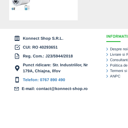
PLUS - 85mc/h (440mm)
(200G440ERPPR+)
4.180,00 Lei
INFORMATII
Konnect Shop S.R.L.
CUI: RO 40293651
Despre noi
Livrare si 
Reg. Com.: J23/5944/2018
Consultant
Punct ridicare: Str. Industriilor, Nr
Politica de
179A, Chiajna, Ilfov
Termeni si 
ANPC
Telefon: 0767 890 490
E-mail: contact@konnect-shop.ro