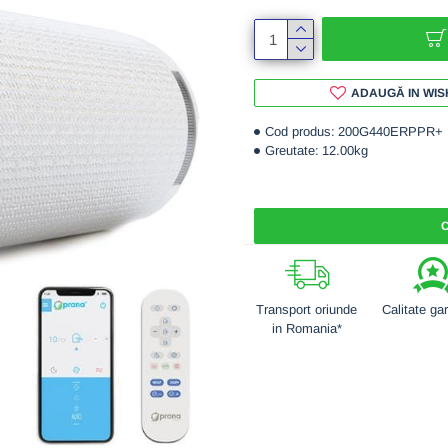
ADAUGĂ IN WIS
Cod produs:
200G440ERPPR+
Greutate:
12.00kg
C
Transport oriunde
Calitate ga
in Romania*