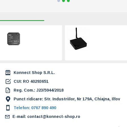
RECENT VIZUALIZATE
CELE MAI CAUTATE
Releu inteligent
Gateway ZigBee
pentru rulouri de
ENGO PRO Smart
ferestre ENGO
(ENGEGATE-PRO)
Smart, Wi-Fi, 16A
349,00 Lei
(ENGEROLWIFI)
199,00 Lei
Konnect Shop S.R.L.
CUI: RO 40293651
Reg. Com.: J23/5944/2018
Punct ridicare: Str. Industriilor, Nr 179A, Chiajna, Ilfov
Telefon: 0767 890 490
E-mail: contact@konnect-shop.ro