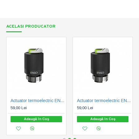
ACELASI PRODUCATOR
Actuator termoelectric ENGO 230V, M30x1.5, normal închis (ENGE30NC230)
Actuator termoelectric ENGO M28X1.5, 230V, normal inchis (ENGE28NC-230)
59,00 Lei
59,00 Lei
Adaugă în Coş
Adaugă în Coş