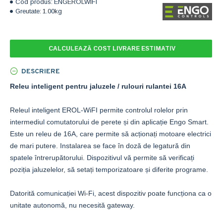
Cod produs:
ENGEROLWIFI
Greutate:
1.00kg
CALCULEAZĂ COST LIVRARE ESTIMATIV
DESCRIERE
Releu inteligent pentru jaluzele / rulouri rulantei 16A
Releul inteligent EROL-WiFI permite controlul rolelor prin
intermediul comutatorului de perete și din aplicație Engo Smart.
Este un releu de 16A, care permite să acționați motoare electrici
de mari putere. Instalarea se face în doză de legatură din
spatele întrerupătorului. Dispozitivul vă permite să verificați
poziția jaluzelelor, să setați temporizatoare și diferite programe.
Datorită comunicației Wi-Fi, acest dispozitiv poate funcționa ca o
unitate autonomă, nu necesită gateway.