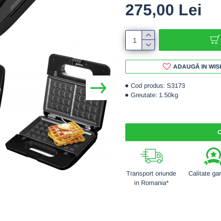
275,00 Lei
ADAUGĂ IN WIS
Cod produs:
S3173
Greutate:
1.50kg
C
Transport oriunde
Calitate ga
in Romania*