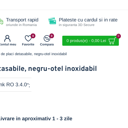
Transport rapid
Plateste cu cardul si in rate
oriunde in Romania
in siguranta 3D Secure
0
0
0
0 produs(e) - 0,00 Lei
Contul meu
Favorite
Compara
 placi detasabile, negru-otel inoxidabil
asabile, negru-otel inoxidabil
";
ivrare in aproximativ 1 - 3 zile