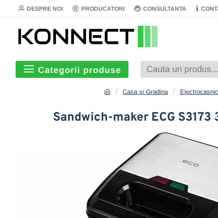
DESPRE NOI
PRODUCATORI
CONSULTANTA
CONT
Categorii produse
Casa si Gradina
Electrocasni
Sandwich-maker ECG S3173 3in1