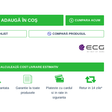
ADAUGĂ ÎN COŞ
CUMPARA ACUM
HLIST
COMPARĂ PRODUSUL
ALCULEAZĂ COST LIVRARE ESTIMATIV
rantata
Garantie la toate
Plateste cu cardul
Retur in 14 zile*
produsele
si in rate in
siguranta