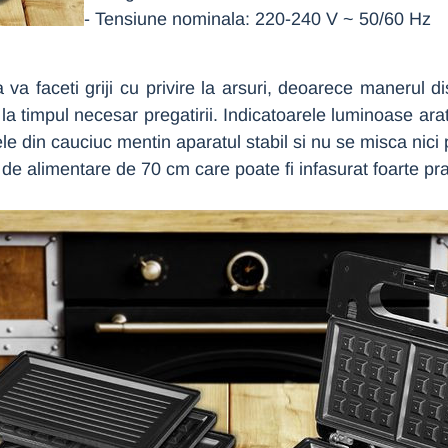
- Tensiune nominala: 220-240 V ~ 50/60 Hz
va faceti griji cu privire la arsuri, deoarece manerul dis
i la timpul necesar pregatirii. Indicatoarele luminoase ara
ele din cauciuc mentin aparatul stabil si nu se misca nic
e alimentare de 70 cm care poate fi infasurat foarte prac