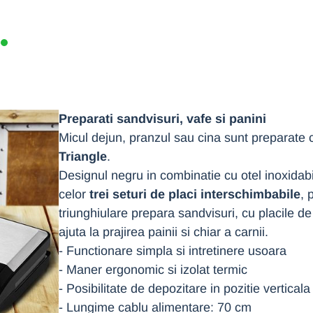
Preparati sandvisuri, vafe si panini
Micul dejun, pranzul sau cina sunt preparate c
Triangle
.
Designul negru in combinatie cu otel inoxidabi
celor
trei seturi de placi interschimbabile
, 
triunghiulare prepara sandvisuri, cu placile de 
ajuta la prajirea painii si chiar a carnii.
- Functionare simpla si intretinere usoara
- Maner ergonomic si izolat termic
- Posibilitate de depozitare in pozitie vertical
- Lungime cablu alimentare: 70 cm