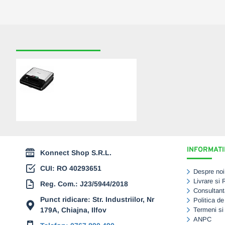
RECENT VIZUALIZATE
CELE MAI CAUTATE
Sandwich-maker ECG
S3173 3in1 Triangle,
750W, 3 tipuri de placi
detasabile, negru-otel
inoxidabil
275,00 Lei
INFORMATII
Konnect Shop S.R.L.
CUI: RO 40293651
Despre noi
Livrare si 
Reg. Com.: J23/5944/2018
Consultant
Punct ridicare: Str. Industriilor, Nr
Politica de
179A, Chiajna, Ilfov
Termeni si 
ANPC