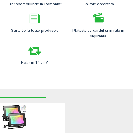
Transport oriunde in Romania*
Calitate garantata
Garantie la toate produsele
Plateste cu cardul si in rate in
siguranta
Retur in 14 zile*
RECENT VIZUALIZATE
CELE MAI CAUTATE
Set 2 proiectoare
de podea LED
RGB Lepro,
Telecomanda ,
50W, IP65
waterproof