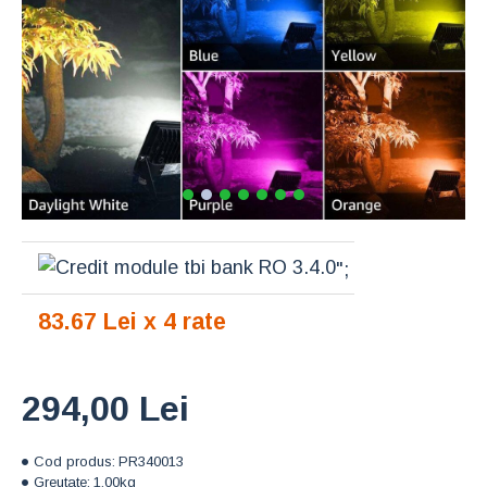
";
83.67 Lei x 4 rate
294,00 Lei
Cod produs:
PR340013
Greutate:
1.00kg