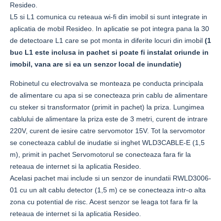
Resideo.
L5 si L1 comunica cu reteaua wi-fi din imobil si sunt integrate in
aplicatia de mobil Resideo. In aplicatie se pot integra pana la 30
de detectoare L1 care se pot monta in diferite locuri din imobil
(1
buc L1 este inclusa in pachet si poate fi instalat oriunde in
imobil, vana are si ea un senzor local de inundatie)
Robinetul cu electrovalva se monteaza pe conducta principala
de alimentare cu apa si se conecteaza prin cablu de alimentare
cu steker si transformator (primit in pachet) la priza. Lungimea
cablului de alimentare la priza este de 3 metri, curent de intrare
220V, curent de iesire catre servomotor 15V. Tot la servomotor
se conecteaza cablul de inudatie si inghet WLD3CABLE-E (1,5
m), primit in pachet Servomotorul se conecteaza fara fir la
reteaua de internet si la aplicatia Resideo.
Acelasi pachet mai include si un senzor de inundatii RWLD3006-
01 cu un alt cablu detector (1,5 m) ce se conecteaza intr-o alta
zona cu potential de risc. Acest senzor se leaga tot fara fir la
reteaua de internet si la aplicatia Resideo.