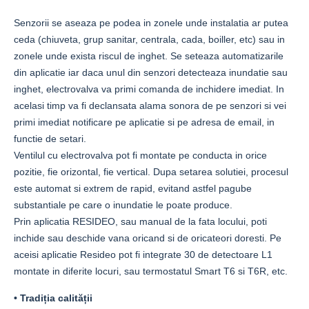
Senzorii se aseaza pe podea in zonele unde instalatia ar putea
ceda (chiuveta, grup sanitar, centrala, cada, boiller, etc) sau in
zonele unde exista riscul de inghet. Se seteaza automatizarile
din aplicatie iar daca unul din senzori detecteaza inundatie sau
inghet, electrovalva va primi comanda de inchidere imediat. In
acelasi timp va fi declansata alama sonora de pe senzori si vei
primi imediat notificare pe aplicatie si pe adresa de email, in
functie de setari.
Ventilul cu electrovalva pot fi montate pe conducta in orice
pozitie, fie orizontal, fie vertical. Dupa setarea solutiei, procesul
este automat si extrem de rapid, evitand astfel pagube
substantiale pe care o inundatie le poate produce.
Prin aplicatia RESIDEO, sau manual de la fata locului, poti
inchide sau deschide vana oricand si de oricateori doresti. Pe
aceisi aplicatie Resideo pot fi integrate 30 de detectoare L1
montate in diferite locuri, sau termostatul Smart T6 si T6R, etc.
• Tradiția calității