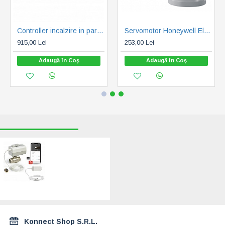
Controller incalzire in pardoseala Honeywell HCE20M1003
Servomotor Honeywell Electric MT4-230-NC, 90n,alimentare 230V (4019837107307)
915,00 Lei
253,00 Lei
Adaugă în Coş
Adaugă în Coş
RECENT VIZUALIZATE
CELE MAI CAUTATE
Sistem Smart WiFi
anti-inundatii
Resideo
Braukmann 3/4
(VWS01Y020EE)
1.499,00 Lei
Konnect Shop S.R.L.