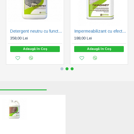
Detergent neutru cu functie de impermeabilizare pentru marmura si piatra naturala - Deterbree 5 litri
Impermeabilizant cu efect de umed pentru pavaj si gratare - Twinswet 1 litru
358,00 Lei
188,00 Lei
Adaugă în Coş
Adaugă în Coş
RECENT VIZUALIZATE
CELE MAI CAUTATE
Solutie
profesionala
pentru indepartare
ceara si reziduuri -
decapant -
Twinstripper 5 litri
388,00 Lei