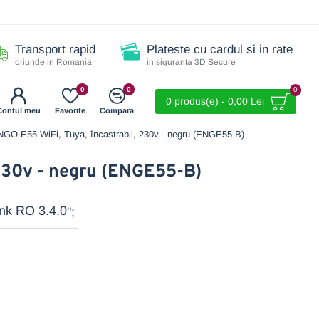
Transport rapid
Plateste cu cardul si in rate
oriunde in Romania
in siguranta 3D Secure
0
0
0
0 produs(e) - 0,00 Lei
Contul meu
Favorite
Compara
GO E55 WiFi, Tuya, încastrabil, 230v - negru (ENGE55-B)
 230v - negru (ENGE55-B)
";