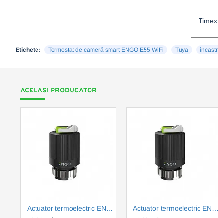
Timex
Etichete:
Termostat de cameră smart ENGO E55 WiFi
Tuya
încastr
ACELASI PRODUCATOR
Actuator termoelectric ENGO 230V, M30x1.5, normal închis (ENGE30NC230)
Actuator termoelectric ENGO M28X1.5, 230V, normal inchis (ENGE28NC-