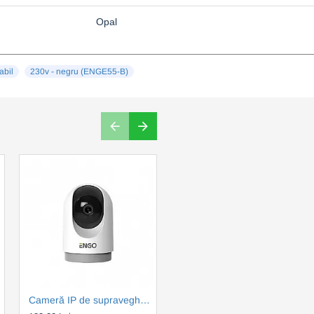
Opal
abil
230v - negru (ENGE55-B)
230)
Cameră IP de supraveghere Engo Smart 360° interior - WiFi - 4MP - IR - 1440p - alb (ENGECAM)
Cap termostatic radiator inteligent ENGO ETRV-M30 + RA, fără fir, alimentat cu baterii (ENGETRVM30)