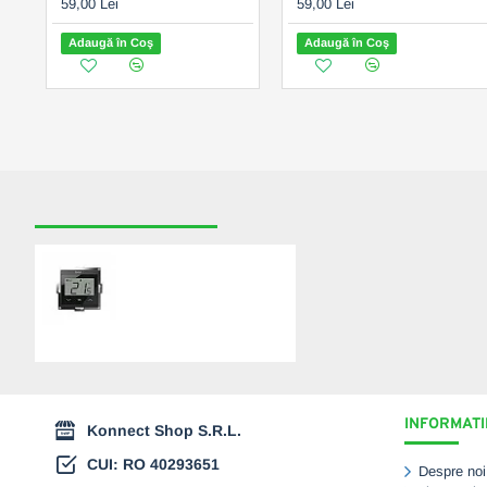
59,00 Lei
59,00 Lei
Adaugă în Coş
Adaugă în Coş
RECENT VIZUALIZATE
CELE MAI CAUTATE
Termostat de cameră
smart ENGO E55 WiFi,
Tuya, încastrabil, 230v -
negru (ENGE55-B)
269,00 Lei
INFORMATII
Konnect Shop S.R.L.
CUI: RO 40293651
Despre noi