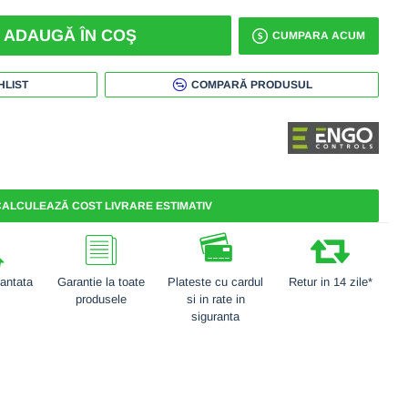
ADAUGĂ ÎN COŞ
CUMPARA ACUM
HLIST
COMPARĂ PRODUSUL
ALCULEAZĂ COST LIVRARE ESTIMATIV
rantata
Garantie la toate
Plateste cu cardul
Retur in 14 zile*
produsele
si in rate in
siguranta