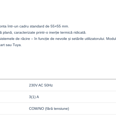
monta într-un cadru standard de 55×55 mm.
plană, caracterizate printr-o inerție termică ridicată.
istemele de răcire – în funcție de nevoile și setările utilizatorului. Mod
mart sau Tuya.
230V AC 50Hz
3(1) A
COM/NO (fără tensiune)