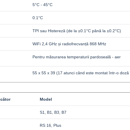
5°C - 45°C
0.1°C
TPI sau Histereză (de la ±0.1°C până la ±0.2°C)
WiFi 2,4 GHz și radiofrecvanță 868 MHz
Pentru măsurarea temperaturii pardoseală - aer
55 x 55 x 39 (17 atunci când este montat într-o doză
cător
Model
S1, B1, B3, B7
RS 16, Plus