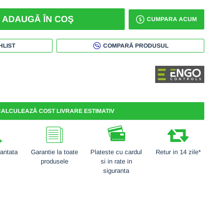
ADAUGĂ ÎN COŞ
CUMPARA ACUM
HLIST
COMPARĂ PRODUSUL
ALCULEAZĂ COST LIVRARE ESTIMATIV
rantata
Garantie la toate
Plateste cu cardul
Retur in 14 zile*
produsele
si in rate in
siguranta