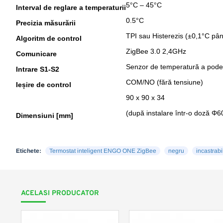
5°C – 45°C
Interval de reglare a temperaturii
0.5°C
Precizia măsurării
TPI sau Histerezis (±0,1°C pân
Algoritm de control
ZigBee 3.0 2,4GHz
Comunicare
Senzor de temperatură a podele
Intrare S1-S2
COM/NO (fără tensiune)
Ieșire de control
90 x 90 x 34
(după instalare într-o doză Φ6
Dimensiuni [mm]
Etichete:
Termostat inteligent ENGO ONE ZigBee
negru
incastrabi
ACELASI PRODUCATOR