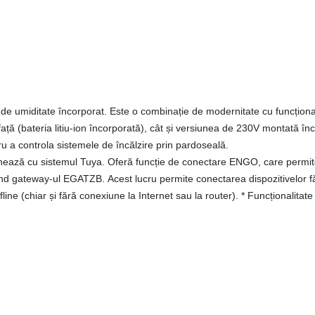
 de umiditate încorporat.
Este o combinație de modernitate cu funcționa
ță (bateria litiu-ion încorporată), cât și versiunea de 230V montată încas
ru a controla sistemele de încălzire prin pardoseală.
onează cu sistemul Tuya.
Oferă funcție de conectare ENGO, care permite
ind gateway-ul EGATZB.
Acest lucru permite conectarea dispozitivelor fă
line (chiar și fără conexiune la Internet sau la router).
* Funcționalitate