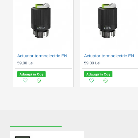
Actuator termoelectric ENGO 230V, M30x1.5, normal închis (ENGE30NC230)
Actuator termoelectric ENGO M28X1.5, 230V, normal inchis (ENGE28NC-
59,00 Lei
59,00 Lei
Adaugă în Coş
Adaugă în Coş
RECENT VIZUALIZATE
CELE MAI CAUTATE
Termostat inteligent