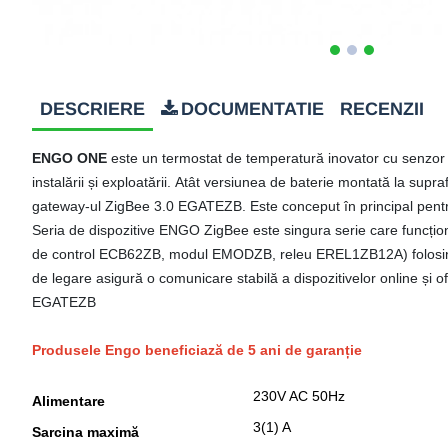
DESCRIERE
DOCUMENTATIE
RECENZII
ENGO ONE
este un termostat de temperatură inovator cu senzor
instalării și exploatării.
Atât versiunea de baterie montată la suprafa
gateway-ul ZigBee 3.0 EGATEZB.
Este conceput în principal pent
Seria de dispozitive ENGO ZigBee este singura serie care funcți
de control ECB62ZB, modul EMODZB, releu EREL1ZB12A) folos
de legare asigură o comunicare stabilă a dispozitivelor online și off
EGATEZB
Produsele Engo beneficiază de 5 ani de garanție
230V AC 50Hz
Alimentare
3(1) A
Sarcina maximă