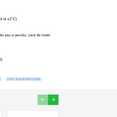
ă la ±2°C)
i sau a aerului, card de hotel
0)
l
230V (ENGEONE230B)