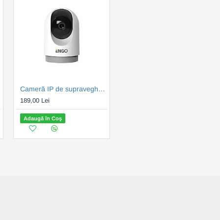
230)
Cameră IP de supraveghere Engo Smart 360° interior - WiFi - 4MP - IR - 1440p - alb (ENGECAM)
Cap termostatic radiator inteligent ENGO ETRV-M30 + RA, fără fir, alimentat cu baterii (ENGETRVM30)
189,00 Lei
179,00 Lei
Adaugă în Coş
Adaugă în Coş