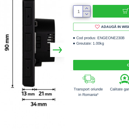
ADAUGĂ IN WIS
Cod produs:
ENGEONE230B
Greutate:
1.00kg
C
Transport oriunde
Calitate ga
in Romania*