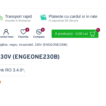
Transport rapid
Plateste cu cardul si in rate
oriunde in Romania
in siguranta 3D Secure
0
0
0
0 produs(e) - 0,00 Lei
Contul meu
Favorite
Compara
igBee, negru, incastrabil, 230V (ENGEONE230B)
l, 230V (ENGEONE230B)
";
e