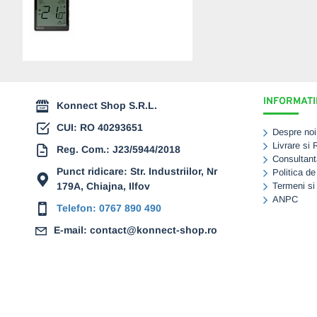
ENGO ONE ZigBee,
negru, incastrabil, 230V
(ENGEONE230B)
369,00 Lei
INFORMATII
Konnect Shop S.R.L.
CUI: RO 40293651
Despre noi
Livrare si 
Reg. Com.: J23/5944/2018
Consultant
Punct ridicare: Str. Industriilor, Nr
Politica de
179A, Chiajna, Ilfov
Termeni si 
ANPC
Telefon: 0767 890 490
E-mail: contact@konnect-shop.ro