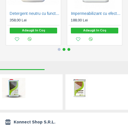
Detergent neutru cu functie de impermeabilizare pentru marmura si piatra naturala - Deterbree 5 litri
Impermeabilizant cu efect de umed pentru pavaj si gratare - Twinswet 1 litru
358,00 Lei
188,00 Lei
Adaugă în Coş
Adaugă în Coş
RECENT VIZUALIZATE
CELE MAI CAUTATE
Impermeabilizant
Impermeabilizant
granit si marmura
cu efect de umed
Neagra - dedicat -
pentru pavaj si
Twinseven Nero 1
gratare - Twinswet
litru
1 litru
218,00 Lei
188,00 Lei
Konnect Shop S.R.L.