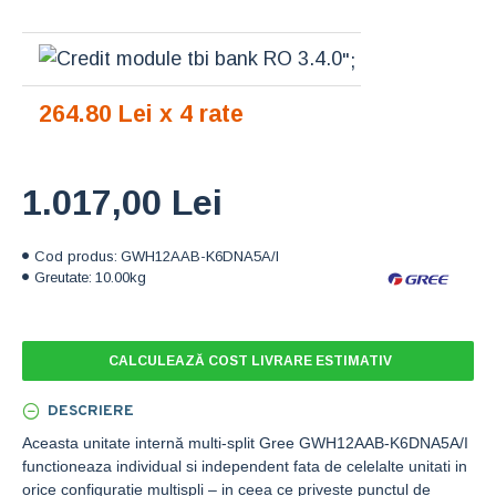
";
264.80 Lei x 4 rate
1.017,00 Lei
Cod produs:
GWH12AAB-K6DNA5A/I
Greutate:
10.00kg
CALCULEAZĂ COST LIVRARE ESTIMATIV
DESCRIERE
Aceasta unitate internă multi-split Gree GWH12AAB-K6DNA5A/I
functioneaza individual si independent fata de celelalte unitati in
orice configuratie multispli – in ceea ce priveste punctul de