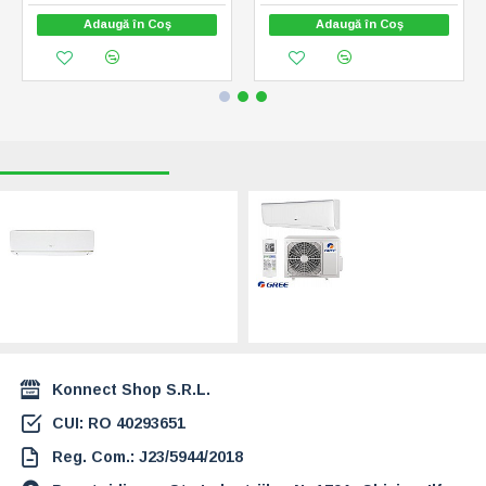
Adaugă în Coş
Adaugă în Coş
RECENT VIZUALIZATE
CELE MAI CAUTATE
Unitate internă
GREE Aer
multi-split Gree
conditionat Bora
Bora A5 12000
Eco Inverter A4
BTU, Wi-Fi
Silver 18000 BTU -
(GWH12AAB-
GWH18AAD-
K6DNA5A/I)
K6DNA4E, Wi-Fi
1.017,00 Lei
3.399,00 Lei
Konnect Shop S.R.L.
CUI: RO 40293651
Reg. Com.: J23/5944/2018