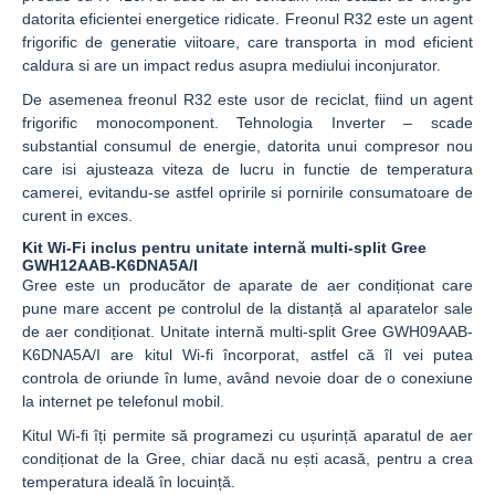
datorita eficientei energetice ridicate. Freonul R32 este un agent
frigorific de generatie viitoare, care transporta in mod eficient
caldura si are un impact redus asupra mediului inconjurator.
De asemenea freonul R32 este usor de reciclat, fiind un agent
frigorific monocomponent. Tehnologia Inverter – scade
substantial consumul de energie, datorita unui compresor nou
care isi ajusteaza viteza de lucru in functie de temperatura
camerei, evitandu-se astfel opririle si pornirile consumatoare de
curent in exces.
Kit Wi-Fi inclus pentru unitate internă multi-split Gree
GWH12AAB-K6DNA5A/I
Gree este un producător de aparate de aer condiționat care
pune mare accent pe controlul de la distanță al aparatelor sale
de aer condiționat. Unitate internă multi-split Gree GWH09AAB-
K6DNA5A/I are kitul Wi-fi încorporat, astfel că îl vei putea
controla de oriunde în lume, având nevoie doar de o conexiune
la internet pe telefonul mobil.
Kitul Wi-fi îți permite să programezi cu ușurință aparatul de aer
condiționat de la Gree, chiar dacă nu ești acasă, pentru a crea
temperatura ideală în locuință.