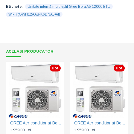
Etichete:
Unitate internă multi-split Gree Bora A5 12000 BTU
Wi-Fi (GWH12AAB-K6DNA5A/I)
ACELASI PRODUCATOR
Hot
Hot
GREE Aer conditionat Bora Eco Inverter A4 Silver 12000 BTU - GWH12AAB-K6DNA4A, Wi-Fi cu Kit Instalare inclus
GREE Aer conditionat Bora Eco Inverter A4 Silver 12000 BTU - GWH12AAB-K6DNA4B, Wi-Fi cu Kit Instalare inclus
1.959,00 Lei
1.959,00 Lei