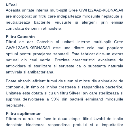
i-Feel
Aceasta unitate internă multi-split Gree GWH12AAB-K6DNA5A/I
are încorporat un filtru care îndepartează mirosurile neplacute și
neutralizează bacteriile, virusurile și alergenii prin emisia
controlată de ioni în atmosferă.
Filtru Catechin
Filtrul de aer Catechin al unitatii interne multi-split Gree
GWH12AAB-K6DNA5A/I este una dintre cele mai populare
optiuni pentru protejarea sanatatii. Este fabricat dintr-un extras
natural din ceai verde. Prezinta caracteristici excelente de
antioxidare si sterilizare si serveste ca o substanta naturala
antivirala si antibacteriana.
Poate absorbi eficient fumul de tutun si mirosurile animalelor de
companie, in timp ce inhiba cresterea si raspandirea bacteriior.
Unitatea este dotata si cu un filtru
Silver Ion
care sterilizeaza si
suprima desvoltarea a 99% din bacterii eliminand mirosurile
neplacute.
Filtru suplimentar
Filtrarea aerului se face in doua etape: filtrul lavabil de inalta
densitate blocheaza raspandirea prafului si a impuritatilor