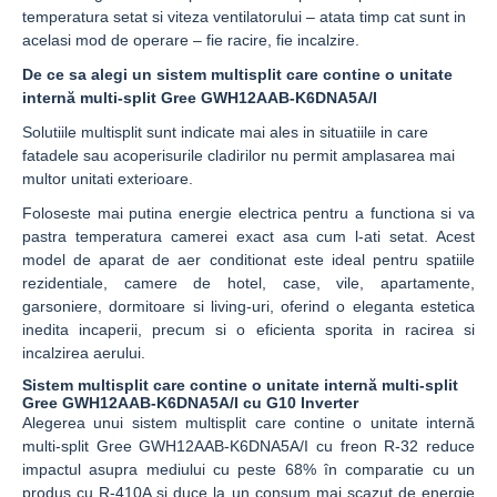
temperatura setat si viteza ventilatorului – atata timp cat sunt in
acelasi mod de operare – fie racire, fie incalzire.
De ce sa alegi un sistem multisplit care contine o unitate
internă multi-split Gree GWH12AAB-K6DNA5A/I
Solutiile multisplit sunt indicate mai ales in situatiile in care
fatadele sau acoperisurile cladirilor nu permit amplasarea mai
multor unitati exterioare.
Foloseste mai putina energie electrica pentru a functiona si va
pastra temperatura camerei exact asa cum l-ati setat. Acest
model de aparat de aer conditionat este ideal pentru spatiile
rezidentiale, camere de hotel, case, vile, apartamente,
garsoniere, dormitoare si living-uri, oferind o eleganta estetica
inedita incaperii, precum si o eficienta sporita in racirea si
incalzirea aerului.
Sistem multisplit care contine o unitate internă multi-split
Gree GWH12AAB-K6DNA5A/I cu G10 Inverter
Alegerea unui sistem multisplit care contine o unitate internă
multi-split Gree GWH12AAB-K6DNA5A/I cu freon R-32 reduce
impactul asupra mediului cu peste 68% în comparatie cu un
produs cu R-410A si duce la un consum mai scazut de energie