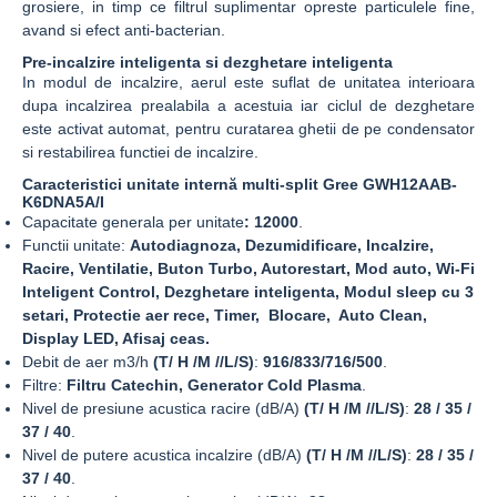
grosiere, in timp ce filtrul suplimentar opreste particulele fine,
avand si efect anti-bacterian.
Pre-incalzire inteligenta si dezghetare inteligenta
In modul de incalzire, aerul este suflat de unitatea interioara
dupa incalzirea prealabila a acestuia iar ciclul de dezghetare
este activat automat, pentru curatarea ghetii de pe condensator
si restabilirea functiei de incalzire.
Caracteristici unitate internă multi-split Gree GWH12AAB-
K6DNA5A/I
Capacitate generala per unitate
:
12000
.
Functii unitate:
Autodiagnoza, Dezumidificare, Incalzire,
Racire, Ventilatie, Buton Turbo, Autorestart, Mod auto, Wi-Fi
Inteligent Control, Dezghetare inteligenta, Modul sleep cu 3
setari, Protectie aer rece, Timer, Blocare, Auto Clean,
Display LED, Afisaj ceas.
Debit de aer m3/h
(T/ H /M //L/S)
:
916/833/716/500
.
Filtre:
Filtru Catechin, Generator Cold Plasma
.
Nivel de presiune acustica racire (dB/A)
(T/ H /M //L/S)
:
28 / 35 /
37 / 40
.
Nivel de putere acustica incalzire (dB/A)
(T/ H /M //L/S)
:
28 / 35 /
37 / 40
.