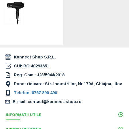
Uscator de par cu
ionizare ECG
Modifica Nera
Grande+, 2200 W,
2 viteze, 3 niveluri
de temperatura,
difuzor, negru
121,00 Lei
Konnect Shop S.R.L.
CUI: RO 40293651
Reg. Com.: J23/5944/2018
Punct ridicare: Str. Industriilor, Nr 179A, Chiajna, Ilfov
Telefon: 0767 890 490
E-mail: contact@konnect-shop.ro
INFORMATII UTILE