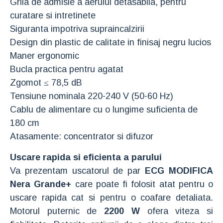
Grila de admisie a aerului detasabila, pentru
curatare si intretinete
Siguranta impotriva supraincalzirii
Design din plastic de calitate in finisaj negru lucios
Maner ergonomic
Bucla practica pentru agatat
Zgomot ≤ 78,5 dB
Tensiune nominala 220-240 V (50-60 Hz)
Cablu de alimentare cu o lungime suficienta de
180 cm
Atasamente: concentrator si difuzor
Uscare rapida si eficienta a parului
Va prezentam uscatorul de par
ECG MODIFICA
Nera Grande+
care poate fi folosit atat pentru o
uscare rapida cat si pentru o coafare detaliata.
Motorul puternic de
2200 W
ofera viteza si