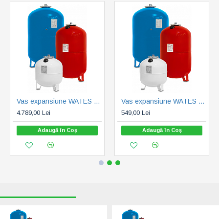
Vas expansiune WATES 1000L 10 bar (WAT001000)
Vas expansiune WATES 100L 6 bar (WAT00100 6bar)
4.789,00 Lei
549,00 Lei
Adaugă în Coş
Adaugă în Coş
RECENT VIZUALIZATE
CELE MAI CAUTATE
Vas expansiune
Vas expansiune