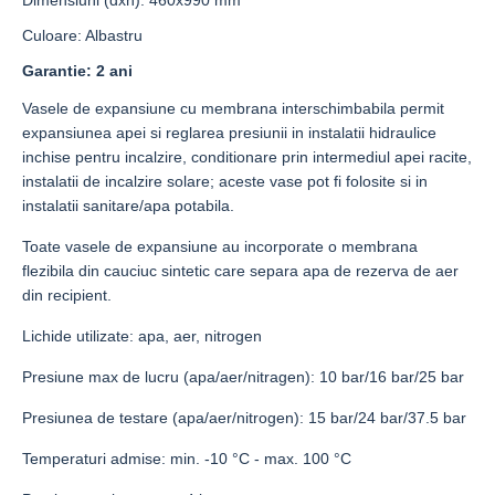
Dimensiuni (dxh): 460x990 mm
Culoare: Albastru
Garantie: 2 ani
Vasele de expansiune cu membrana interschimbabila permit
expansiunea apei si reglarea presiunii in instalatii hidraulice
inchise pentru incalzire, conditionare prin intermediul apei racite,
instalatii de incalzire solare; aceste vase pot fi folosite si in
instalatii sanitare/apa potabila.
Toate vasele de expansiune au incorporate o membrana
flezibila din cauciuc sintetic care separa apa de rezerva de aer
din recipient.
Lichide utilizate: apa, aer, nitrogen
Presiune max de lucru (apa/aer/nitragen): 10 bar/16 bar/25 bar
Presiunea de testare (apa/aer/nitrogen): 15 bar/24 bar/37.5 bar
Temperaturi admise: min. -10 °C - max. 100 °C