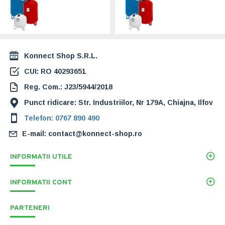
WATES 100L 10
WATES 200L 10
bar (WAT00100)
bar (WAT00200)
549,00 Lei
980,00 Lei
Konnect Shop S.R.L.
CUI: RO 40293651
Reg. Com.: J23/5944/2018
Punct ridicare: Str. Industriilor, Nr 179A, Chiajna, Ilfov
Telefon: 0767 890 490
E-mail: contact@konnect-shop.ro
INFORMATII UTILE
INFORMATII CONT
PARTENERI