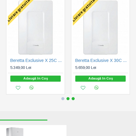
Livrare gratuita
Livrare gratuita
Beretta Exclusive X 25C (20187794)
Beretta Exclusive X 30C (20187795)
5.349,00 Lei
5.659,00 Lei
Adaugă în Coş
Adaugă în Coş
RECENT VIZUALIZATE
CELE MAI CAUTATE
Beretta Power Max
65 P (20128431)