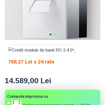
";
768.27 Lei x 24 rate
14.589,00 Lei
Comanda impreuna cu
Pachet accesorii instalare centrale
(+400,00