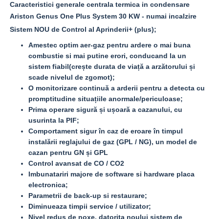
Caracteristici generale centrala termica in condensare
Ariston Genus One Plus System 30 KW - numai incalzire
Sistem NOU de Control al Aprinderii+ (plus);
Amestec optim aer-gaz pentru ardere o mai buna
combustie si mai putine erori, conducand la un
sistem fiabil(crește durata de viață a arzătorului și
scade nivelul de zgomot);
O monitorizare continuă a arderii pentru a detecta cu
promptitudine situațiile anormale/periculoase;
Prima operare sigură și ușoară a cazanului, cu
usurinta la PIF;
Comportament sigur în caz de eroare în timpul
instalării reglajului de gaz (GPL / NG), un model de
cazan pentru GN și GPL
Control avansat de CO / CO2
Imbunatariri majore de software si hardware placa
electronica;
Parametrii de back-up si restaurare;
Diminueaza timpii service / utilizator;
Nivel redus de noxe, datorita noului sistem de