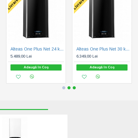
Alteas One Plus Net 24 kW, 7 ani garantie (3301771)
Alteas One Plus Net 30 kW, 7 ani garantie (3301772)
5.489,00 Lei
6.349,00 Lei
Adaugă în Coş
Adaugă în Coş
RECENT VIZUALIZATE
CELE MAI CAUTATE
Ariston Genus One
Plus System 30
KW (3302515)
5.290,00 Lei