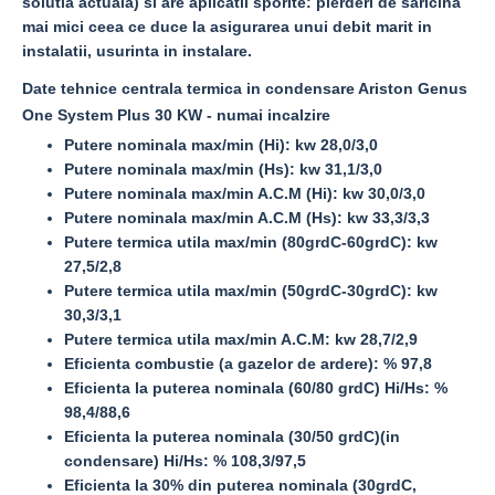
solutia actuala) si are aplicatii sporite: pierderi de saricina
mai mici ceea ce duce la asigurarea unui debit marit in
instalatii, usurinta in instalare.
Date tehnice centrala termica in condensare Ariston Genus
One System Plus 30 KW - numai incalzire
Putere nominala max/min (Hi): kw 28,0/3,0
Putere nominala max/min (Hs): kw 31,1/3,0
Putere nominala max/min A.C.M (Hi): kw 30,0/3,0
Putere nominala max/min A.C.M (Hs): kw 33,3/3,3
Putere termica utila max/min (80grdC-60grdC): kw
27,5/2,8
Putere termica utila max/min (50grdC-30grdC): kw
30,3/3,1
Putere termica utila max/min A.C.M: kw 28,7/2,9
Eficienta combustie (a gazelor de ardere): % 97,8
Eficienta la puterea nominala (60/80 grdC) Hi/Hs: %
98,4/88,6
Eficienta la puterea nominala (30/50 grdC)(in
condensare) Hi/Hs: % 108,3/97,5
Eficienta la 30% din puterea nominala (30grdC,