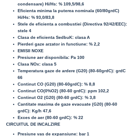
condensare) Hi/Hs: % 109,5/98,6
Eficienta minima la puterea nominala (60/80grdC)
Hi/Hs: % 93,0/83,8
Stele de eficienta a combustiei (Directiva 92/42/EEC):
stele 4
Clasa de eficienta SedbuK: clasa A
Pierderi gaze arzator in functiune: % 2,2
EMISII NOXE
Presiune aer disponibila: Pa 100
Clasa NOx: clasa 5
Temperatura gaze de ardere (G20) (80-60grdC): grdC
66
Continut CO (G20) (80-60grdC): % 8,8
Continut CO(0%O2) (80-60 grdC): ppm 102,2
Continut O2 (G20) (80-60 grdC): % 3,8
Cantitate maxima de gaze evacuate (G20) (80-60
grdC): Kg/h 47,6
Exces de aer (80-60 grdC): % 22
CIRCUITUL DE INCALZIRE
Presiune vas de expansiune: bar 1