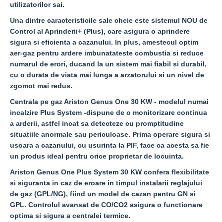
utilizatorilor sai.
Una dintre caracteristicile sale cheie este sistemul NOU de
Control al Aprinderii+ (Plus), care asigura o aprindere
sigura si eficienta a cazanului. In plus, amestecul optim
aer-gaz pentru ardere imbunatateste combustia si reduce
numarul de erori, ducand la un sistem mai fiabil si durabil,
cu o durata de viata mai lunga a arzatorului si un nivel de
zgomot mai redus.
C
entrala pe gaz Ariston Genus One 30 KW - modelul numai
incalzire Plus System
-dispune de o monitorizare continua
a arderii, astfel incat sa detecteze cu promptitudine
situatiile anormale sau periculoase. Prima operare sigura si
usoara a cazanului, cu usurinta la PIF, face ca acesta sa fie
un produs ideal pentru orice proprietar de locuinta.
Ariston Genus One Plus System 30 KW confera flexibilitate
si siguranta in caz de eroare in timpul instalarii reglajului
de gaz (GPL/NG), fiind un model de cazan pentru GN si
GPL. Controlul avansat de CO/CO2 asigura o functionare
optima si sigura a centralei termice.