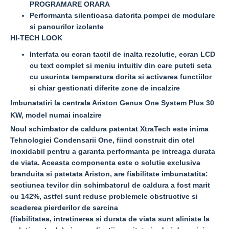
PROGRAMARE ORARA
Performanta silentioasa datorita pompei de modulare
si panourilor izolante
HI-TECH LOOK
Interfata cu ecran tactil de inalta rezolutie, ecran LCD
cu text complet si meniu intuitiv din care puteti seta
cu usurinta temperatura dorita si activarea functiilor
si chiar gestionati diferite zone de incalzire
Imbunatatiri la centrala Ariston Genus One System Plus 30
KW, model numai incalzire
Noul schimbator de caldura patentat
XtraTech
este inima
Tehnologiei Condensarii One, fiind construit din otel
inoxidabil pentru a garanta performanta pe intreaga durata
de viata. Aceasta componenta este o solutie exclusiva
branduita si patetata Ariston, are fiabilitate imbunatatita:
sectiunea tevilor din schimbatorul de caldura a fost marit
cu 142%, astfel sunt reduse problemele obstructive si
scaderea pierderilor de sarcina
(fiabilitatea, intretinerea si durata de viata sunt aliniate la