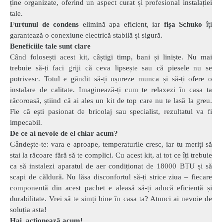
ține organizate, oferind un aspect curat și profesional instalației
tale.
Furtunul de condens
elimină apa eficient, iar
fișa Schuko
îți
garantează o conexiune electrică stabilă și sigură.
Beneficiile tale sunt clare
Când folosești acest kit, câștigi timp, bani și liniște. Nu mai
trebuie să-ți faci griji că ceva lipsește sau că piesele nu se
potrivesc. Totul e gândit să-ți ușureze munca și să-ți ofere o
instalare de calitate. Imaginează-ți cum te relaxezi în casa ta
răcoroasă, știind că ai ales un kit de top care nu te lasă la greu.
Fie că ești pasionat de bricolaj sau specialist, rezultatul va fi
impecabil.
De ce ai nevoie de el chiar acum?
Gândește-te: vara e aproape, temperaturile cresc, iar tu meriți să
stai la răcoare fără să te complici. Cu acest kit, ai tot ce îți trebuie
ca să instalezi aparatul de aer condiționat de 18000 BTU și să
scapi de căldură. Nu lăsa disconfortul să-ți strice ziua – fiecare
componentă din acest pachet e aleasă să-ți aducă eficiență și
durabilitate. Vrei să te simți bine în casa ta? Atunci ai nevoie de
soluția asta!
Hai, acționează acum!