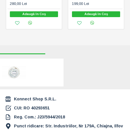
280,00 Lei
199,00 Lei
Adaugă în Coş
Adaugă în Coş
RECENT VIZUALIZATE
CELE MAI CAUTATE
Kit montaj aer
conditionat 18000
BTU (11797)
250,00 Lei
Konnect Shop S.R.L.
CUI: RO 40293651
Reg. Com.: J23/5944/2018
Punct ridicare: Str. Industriilor, Nr 179A, Chiajna, Ilfov