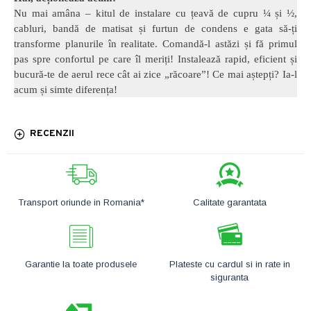
Nu mai amâna – kitul de instalare cu țeavă de cupru ¼ și ½,
cabluri, bandă de matisat și furtun de condens e gata să-ți
transforme planurile în realitate. Comandă-l astăzi și fă primul
pas spre confortul pe care îl meriți! Instalează rapid, eficient și
bucură-te de aerul rece cât ai zice „răcoare”! Ce mai aștepți? Ia-l
acum și simte diferența!
RECENZII
Transport oriunde in Romania*
Calitate garantata
Garantie la toate produsele
Plateste cu cardul si in rate in
siguranta