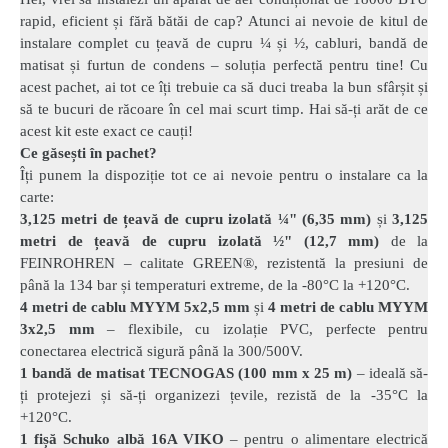
rapid, eficient și fără bătăi de cap? Atunci ai nevoie de kitul de
instalare complet cu țeavă de cupru ¼ și ½, cabluri, bandă de
matisat și furtun de condens – soluția perfectă pentru tine! Cu
acest pachet, ai tot ce îți trebuie ca să duci treaba la bun sfârșit și
să te bucuri de răcoare în cel mai scurt timp. Hai să-ți arăt de ce
acest kit este exact ce cauți!
Ce găsești în pachet?
Îți punem la dispoziție tot ce ai nevoie pentru o instalare ca la
carte:
3,125 metri de țeavă de cupru izolată ¼" (6,35 mm)
și
3,125
metri de țeavă de cupru izolată ½" (12,7 mm)
de la
FEINROHREN – calitate GREEN®, rezistentă la presiuni de
până la 134 bar și temperaturi extreme, de la -80°C la +120°C.
4 metri de cablu MYYM 5x2,5 mm
și
4 metri de cablu MYYM
3x2,5 mm
– flexibile, cu izolație PVC, perfecte pentru
conectarea electrică sigură până la 300/500V.
1 bandă de matisat TECNOGAS (100 mm x 25 m)
– ideală să-
ți protejezi și să-ți organizezi țevile, rezistă de la -35°C la
+120°C.
1 fișă Schuko albă 16A VIKO
– pentru o alimentare electrică