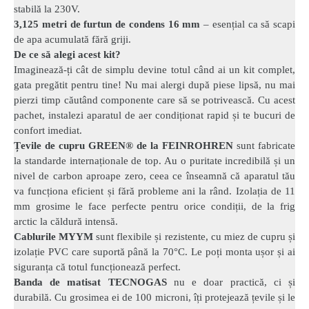
stabilă la 230V.
3,125 metri de furtun de condens 16 mm
– esențial ca să scapi
de apa acumulată fără griji.
De ce să alegi acest kit?
Imaginează-ți cât de simplu devine totul când ai un kit complet,
gata pregătit pentru tine! Nu mai alergi după piese lipsă, nu mai
pierzi timp căutând componente care să se potrivească. Cu acest
pachet, instalezi aparatul de aer condiționat rapid și te bucuri de
confort imediat.
Țevile de cupru GREEN® de la FEINROHREN
sunt fabricate
la standarde internaționale de top. Au o puritate incredibilă și un
nivel de carbon aproape zero, ceea ce înseamnă că aparatul tău
va funcționa eficient și fără probleme ani la rând. Izolația de 11
mm grosime le face perfecte pentru orice condiții, de la frig
arctic la căldură intensă.
Cablurile MYYM
sunt flexibile și rezistente, cu miez de cupru și
izolație PVC care suportă până la 70°C. Le poți monta ușor și ai
siguranța că totul funcționează perfect.
Banda de matisat TECNOGAS
nu e doar practică, ci și
durabilă. Cu grosimea ei de 100 microni, îți protejează țevile și le