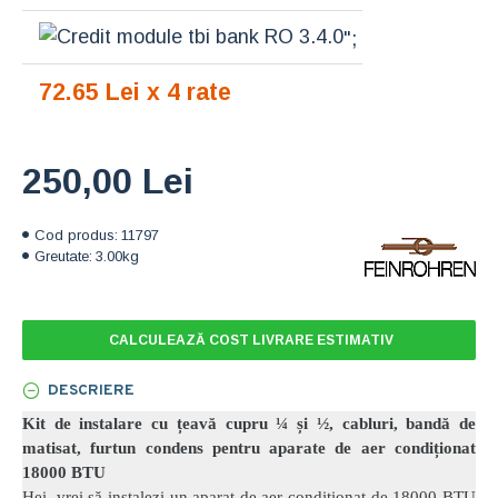
";
72.65 Lei x 4 rate
250,00 Lei
Cod produs:
11797
Greutate:
3.00kg
CALCULEAZĂ COST LIVRARE ESTIMATIV
DESCRIERE
Kit de instalare cu țeavă cupru ¼ și ½, cabluri, bandă de
matisat, furtun condens pentru aparate de aer condiționat
18000 BTU
Hei, vrei să instalezi un aparat de aer condiționat de 18000 BTU