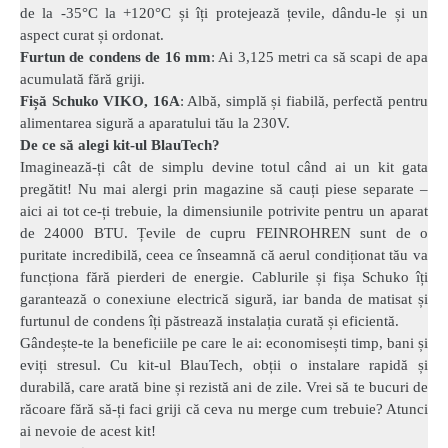
de la -35°C la +120°C și îți protejează țevile, dându-le și un
aspect curat și ordonat.
Furtun de condens de 16 mm
: Ai 3,125 metri ca să scapi de apa
acumulată fără griji.
Fișă Schuko VIKO, 16A
: Albă, simplă și fiabilă, perfectă pentru
alimentarea sigură a aparatului tău la 230V.
De ce să alegi kit-ul BlauTech?
Imaginează-ți cât de simplu devine totul când ai un kit gata
pregătit! Nu mai alergi prin magazine să cauți piese separate –
aici ai tot ce-ți trebuie, la dimensiunile potrivite pentru un aparat
de 24000 BTU. Țevile de cupru FEINROHREN sunt de o
puritate incredibilă, ceea ce înseamnă că aerul condiționat tău va
funcționa fără pierderi de energie. Cablurile și fișa Schuko îți
garantează o conexiune electrică sigură, iar banda de matisat și
furtunul de condens îți păstrează instalația curată și eficientă.
Gândește-te la beneficiile pe care le ai: economisești timp, bani și
eviți stresul. Cu kit-ul BlauTech, obții o instalare rapidă și
durabilă, care arată bine și rezistă ani de zile. Vrei să te bucuri de
răcoare fără să-ți faci griji că ceva nu merge cum trebuie? Atunci
ai nevoie de acest kit!