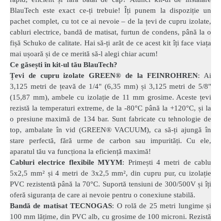
BlauTech este exact ce-ți trebuie! Îți punem la dispoziție un
pachet complet, cu tot ce ai nevoie – de la țevi de cupru izolate,
cabluri electrice, bandă de matisat, furtun de condens, până la o
fișă Schuko de calitate. Hai să-ți arăt de ce acest kit îți face viața
mai ușoară și de ce merită să-l alegi chiar acum!
Ce găsești în kit-ul tău BlauTech?
Țevi de cupru izolate GREEN® de la FEINROHREN
: Ai
3,125 metri de țeavă de 1/4" (6,35 mm) și 3,125 metri de 5/8"
(15,87 mm), ambele cu izolație de 11 mm grosime. Aceste țevi
rezistă la temperaturi extreme, de la -80°C până la +120°C, și la
o presiune maximă de 134 bar. Sunt fabricate cu tehnologie de
top, ambalate în vid (GREEN® VACUUM), ca să-ți ajungă în
stare perfectă, fără urme de carbon sau impurități. Cu ele,
aparatul tău va funcționa la eficiență maximă!
Cabluri electrice flexibile MYYM
: Primești 4 metri de cablu
5x2,5 mm² și 4 metri de 3x2,5 mm², din cupru pur, cu izolație
PVC rezistentă până la 70°C. Suportă tensiuni de 300/500V și îți
oferă siguranța de care ai nevoie pentru o conexiune stabilă.
Bandă de matisat TECNOGAS
: O rolă de 25 metri lungime și
100 mm lățime, din PVC alb, cu grosime de 100 microni. Rezistă