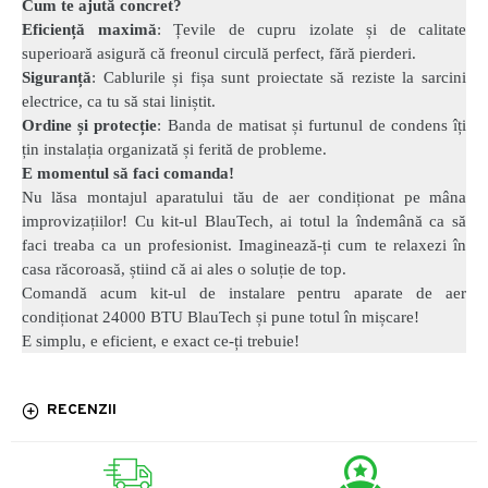
Cum te ajută concret?
Eficiență maximă
: Țevile de cupru izolate și de calitate
superioară asigură că freonul circulă perfect, fără pierderi.
Siguranță
: Cablurile și fișa sunt proiectate să reziste la sarcini
electrice, ca tu să stai liniștit.
Ordine și protecție
: Banda de matisat și furtunul de condens îți
țin instalația organizată și ferită de probleme.
E momentul să faci comanda!
Nu lăsa montajul aparatului tău de aer condiționat pe mâna
improvizațiilor! Cu kit-ul BlauTech, ai totul la îndemână ca să
faci treaba ca un profesionist. Imaginează-ți cum te relaxezi în
casa răcoroasă, știind că ai ales o soluție de top.
Comandă acum kit-ul de instalare pentru aparate de aer
condiționat 24000 BTU BlauTech și pune totul în mișcare!
E simplu, e eficient, e exact ce-ți trebuie!
RECENZII